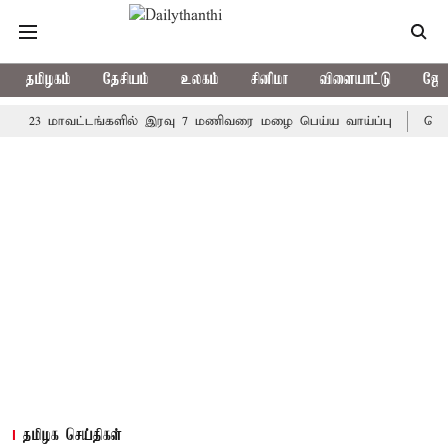
தமிழகம்
தேசியம்
உலகம்
சினிமா
விளையாட்டு
ஜோத
 மாவட்டங்களில் இரவு 7 மணிவரை மழை பெய்ய வாய்ப்பு
கொரிய பேட
தமிழக செய்திகள்