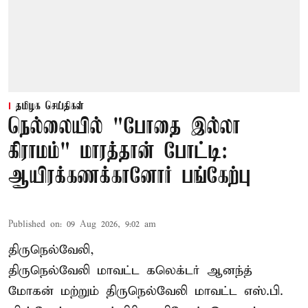
தமிழக செய்திகள்
நெல்லையில் "போதை இல்லா
கிராமம்" மாரத்தான் போட்டி:
ஆயிரக்கணக்கானோர் பங்கேற்பு
Published on
:
09 Aug 2026, 9:02 am
திருநெல்வேலி,
திருநெல்வேலி
மாவட்ட கலெக்டர் ஆனந்த்
மோகன் மற்றும் திருநெல்வேலி மாவட்ட எஸ்.பி.