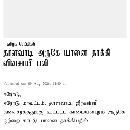
தமிழக செய்திகள்
தாளவாடி அருகே யானை தாக்கி
விவசாயி பலி
Published on
:
09 Aug 2026, 11:40 am
ஈரோடு,
ஈரோடு மாவட்டம்,
தாளவாடி
, ஜீரகள்ளி
வனச்சரகத்துக்கு உட்பட்ட காமையன்புரம் அருகே
ஒற்றை காட்டு
யானை தாக்கி
யதில்