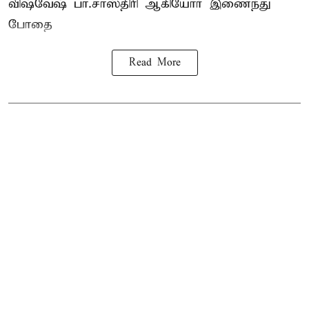
விஷ்வேஷ் பா.சாஸ்திரி ஆகியோர் இணைந்து
போதை
Read More