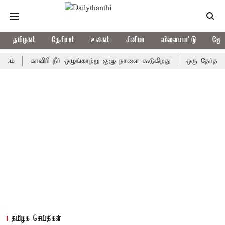
தமிழகம்
தேசியம்
உலகம்
சினிமா
விளையாட்டு
ஜோத
காவிரி நீர் ஒழுங்காற்று குழு நாளை கூடுகிறது
ஒரு தேர்தலில்கூட 
தமிழக செய்திகள்