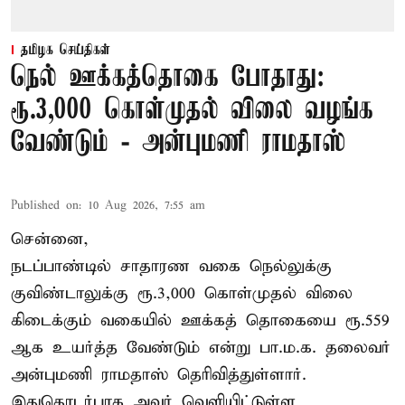
தமிழக செய்திகள்
நெல் ஊக்கத்தொகை போதாது:
ரூ.3,000 கொள்முதல் விலை வழங்க
வேண்டும் - அன்புமணி ராமதாஸ்
Published on
:
10 Aug 2026, 7:55 am
சென்னை,
நடப்பாண்டில் சாதாரண வகை நெல்லுக்கு
குவிண்டாலுக்கு ரூ.3,000 கொள்முதல் விலை
கிடைக்கும் வகையில் ஊக்கத் தொகையை ரூ.559
ஆக உயர்த்த வேண்டும் என்று பா.ம.க. தலைவர்
அன்புமணி ராமதாஸ் தெரிவித்துள்ளார்.
இதுதொடர்பாக அவர் வெளியிட்டுள்ள