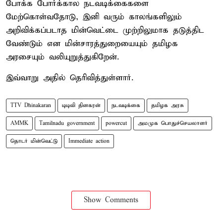
போக்க போர்க்கால நடவடிக்கைகளை
மேற்கொள்வதோடு, இனி வரும் காலங்களிலும்
அறிவிக்கப்படாத மின்வெட்டை முற்றிலுமாக தடுத்திட
வேண்டும் என மின்சாரத்துறையையும் தமிழக
அரசையும் வலியுறுத்துகிறேன்.
இவ்வாறு அதில் தெரிவித்துள்ளார்.
TTV Dhinakaran
டிடிவி தினகரன்
நடவடிக்கை
தமிழக அரசு
AMMK
Tamilnadu government
powercut
அமமுக பொதுச்செயலாளர்
தொடர் மின்வெட்டு
Immediate action
Show Comments