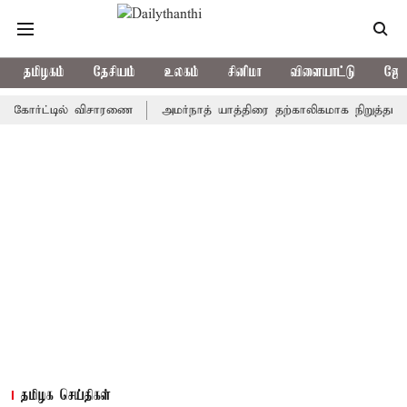
தமிழகம்
தேசியம்
உலகம்
சினிமா
விளையாட்டு
ஜோத
ர்ட்டில் விசாரணை
அமர்நாத் யாத்திரை தற்காலிகமாக நிறுத்தம்
இமா
தமிழக செய்திகள்