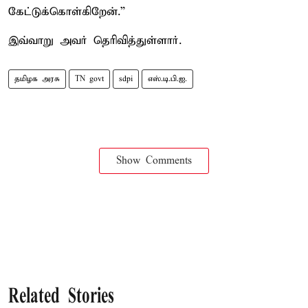
கேட்டுக்கொள்கிறேன்.”
இவ்வாறு அவர் தெரிவித்துள்ளார்.
தமிழக அரசு
TN govt
sdpi
எஸ்.டி.பி.ஐ.
Show Comments
Related Stories