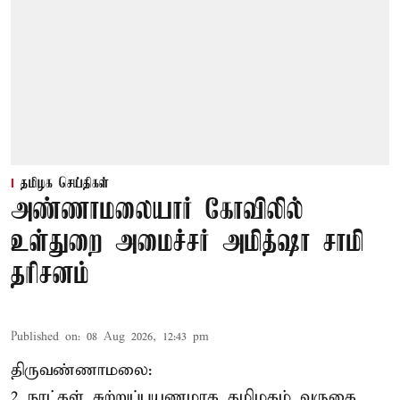
தமிழக செய்திகள்
அண்ணாமலையார் கோவிலில்
உள்துறை அமைச்சர் அமித்ஷா சாமி
தரிசனம்
Published on
:
08 Aug 2026, 12:43 pm
திருவண்ணாமலை:
2 நாட்கள் சுற்றுப்பயணமாக தமிழகம் வருகை