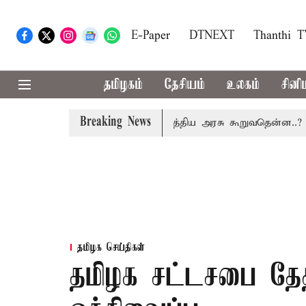
E-Paper
DTNEXT
Thanthi 
தமிழகம்
தேசியம்
உலகம்
சினி
Breaking News
் கட்டணம் வசூலிக்கப்படாது: மத்திய அரசு கூறுவதென்ன..?
8
தமிழக செய்திகள்
தமிழக சட்டசபை தேதி