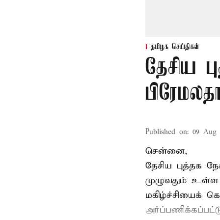
தமிழக செய்திகள்
தேசிய பு
பிரேமலதா
Published on
:
09 Aug 
சென்னை,
தேசிய புத்தக ந
முழுவதும் உள்ள 
மகிழ்ச்சியைக் க
அர்ப்பணிக்கப்பட