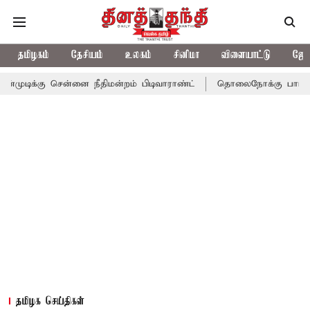
தமிழகம்
தேசியம்
உலகம்
சினிமா
விளையாட்டு
ஜோத
 சென்னை நீதிமன்றம் பிடிவாராண்ட்
தொலைநோக்கு பார்வையுடன் கூடி
தமிழக செய்திகள்