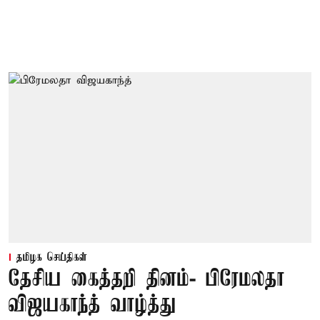
தமிழக செய்திகள்
தேசிய கைத்தறி தினம்- பிரேமலதா
விஜயகாந்த் வாழ்த்து