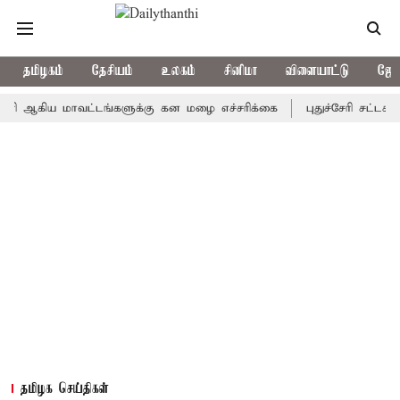
தமிழகம்
தேசியம்
உலகம்
சினிமா
விளையாட்டு
ஜோத
ிய மாவட்டங்களுக்கு கன மழை எச்சரிக்கை
புதுச்சேரி சட்டசபையில் 
தமிழக செய்திகள்