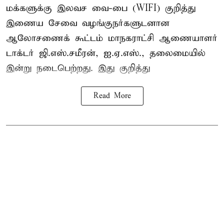
மக்களுக்கு இலவச வை-பை (WIFI) குறித்து
இணைய சேவை வழங்குநர்களுடனான
ஆலோசணைக் கூட்டம் மாநகராட்சி ஆணையாளர்
டாக்டர் ஜி.எஸ்.சமீரன், ஐ.ஏ.எஸ்., தலைமையில்
இன்று நடைபெற்றது. இது குறித்து
Read More