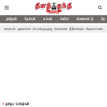
தமிழகம்
தேசியம்
உலகம்
சினிமா
விளையாட்டு
ஜோத
மைச்சர் பொன்முடிக்கு சென்னை நீதிமன்றம் பிடிவாராண்ட்
தொலைநோக
தமிழக செய்திகள்