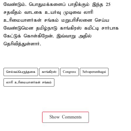
வேண்டும். பொதுமக்களைப் பாதிக்கும் இந்த 25
சதவீதம் வாடகை உயர்வு முடிவை லாரி
உரிமையாளர்கள் சங்கம் மறுபரிசீலனை செய்ய
வேண்டுமென தமிழ்நாடு காங்கிரஸ் கமிட்டி சார்பாக
கேட்டுக் கொள்கிறேன். இவ்வாறு அதில்
தெரிவித்துள்ளார்.
செல்வப்பெருந்தகை
காங்கிரஸ்
Congress
Selvaperunthagai
லாரி உரிமையாளர்கள் சங்கம்
Show Comments