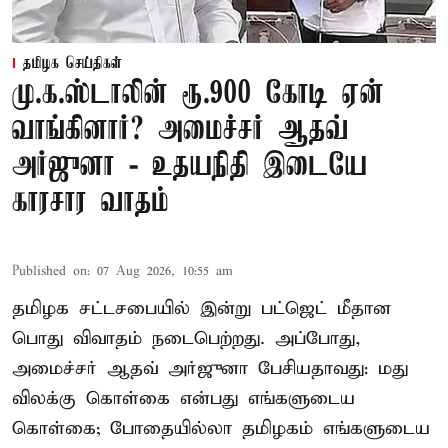
தமிழக செய்திகள்
மு.க.ஸ்டாலின் ரூ.900 கோடி ஏன்
வாங்கினார்? அமைச்சர் ஆதவ்
அர்ஜுனா - உதயநிதி இடையே
காரசார வாதம்
Published on
:
07 Aug 2026, 10:55 am
தமிழக சட்டசபையில் இன்று பட்ஜெட் மீதான
பொது விவாதம் நடைபெற்றது. அப்போது,
அமைச்சர் ஆதவ் அர்ஜுனா பேசியதாவது: மது
விலக்கு கொள்கை என்பது எங்களுடைய
கொள்கை; போதையில்லா தமிழகம் எங்களுடைய