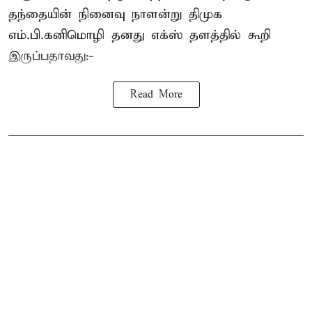
தந்தையின் நினைவு நாளன்று திமுக
எம்.பி.
கனிமொழி
தனது எக்ஸ் தளத்தில் கூறி
இருப்பதாவது:-
Read More