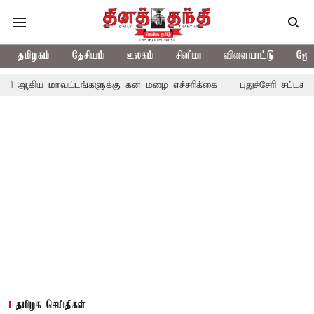
தமிழகம்
தேசியம்
உலகம்
சினிமா
விளையாட்டு
ஜோத
ாவட்டங்களுக்கு கன மழை எச்சரிக்கை
புதுச்சேரி சட்டசபையில் வரும
தமிழக செய்திகள்