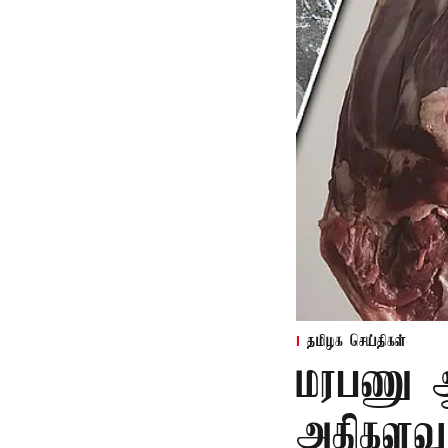
தமிழக செய்திகள்
மரபணு ஆய
அதிகளவு