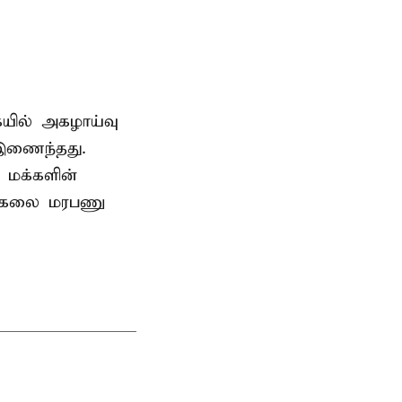
ையில் அகழாய்வு
 இணைந்தது.
 மக்களின்
பல்கலை மரபணு