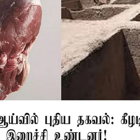
்வில் புதிய தகவல்: கீழட
 இறைச்சி உண்டனர்!