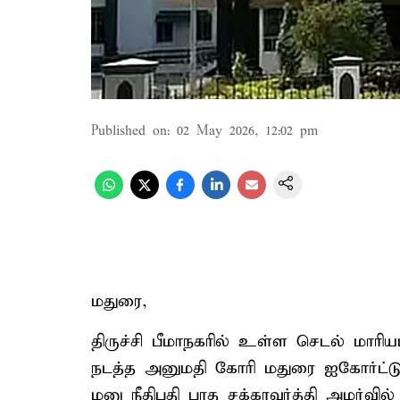
Published on
:
02 May 2026, 12:02 pm
மதுரை,
திருச்சி பீமாநகரில் உள்ள செடல் மாரி
நடத்த அனுமதி கோரி மதுரை ஐகோர்ட்டு 
மனு நீதிபதி பரத சக்கரவர்த்தி அமர்வில