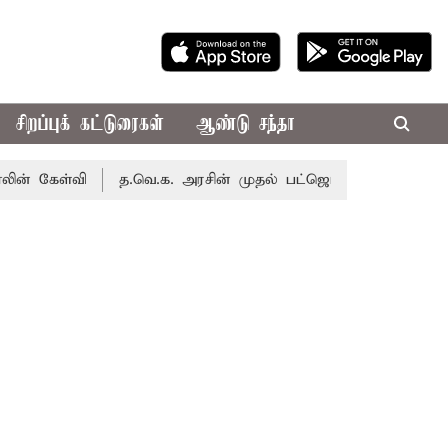
சிறப்புக் கட்டுரைகள்
ஆண்டு சந்தா
்வி
த.வெ.க. அரசின் முதல் பட்ஜெட்: மாற்றமா?, தடுமாற்றமா?