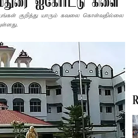
 மதுரை ஐகோர்ட்டு கிளை
ாயங்கள் குறித்து யாரும் கவலை கொள்வதில்லை
ள்ளது.
R