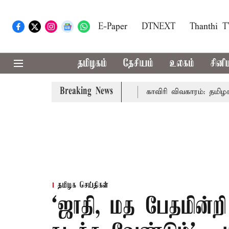
E-Paper
DTNEXT
Thanthi 
தமிழகம்
தேசியம்
உலகம்
சினி
Breaking News
முதல்-அமைச்சர் விஜய் உரை
காவிரி விவகாரம்: தமிழகத்தில் 
தமிழக செய்திகள்
‘ஜாதி, மத பேதமின்ற