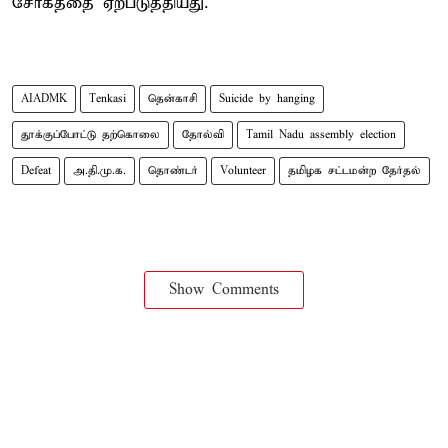
சோகத்தை ஏற்படுத்தியது.
AIADMK
Tenkasi
தென்காசி
Suicide by hanging
தூக்குப்போட்டு தற்கொலை
தோல்வி
Tamil Nadu assembly election
Defeat
அ.தி.மு.க.
தொண்டர்
Volunteer
தமிழக சட்டமன்ற தேர்தல்
Show Comments