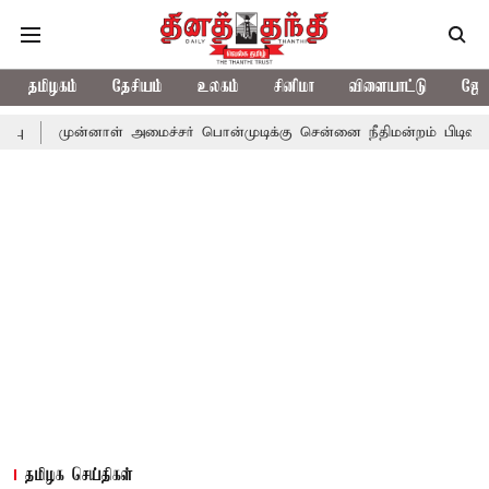
தமிழகம்
தேசியம்
உலகம்
சினிமா
விளையாட்டு
ஜோத
்னாள் அமைச்சர் பொன்முடிக்கு சென்னை நீதிமன்றம் பிடிவாராண்ட்
த
தமிழக செய்திகள்