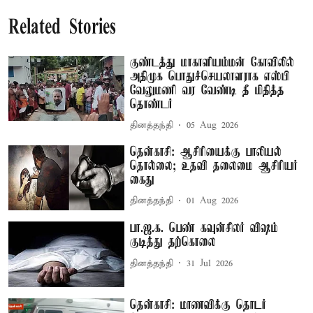
Related Stories
குண்டத்து மாகாளியம்மன் கோவிலில்
அதிமுக பொதுச்செயலாளராக எஸ்பி
வேலுமணி வர வேண்டி தீ மிதித்த
தொண்டர்
தினத்தந்தி
05 Aug 2026
தென்காசி: ஆசிரியைக்கு பாலியல்
தொல்லை; உதவி தலைமை ஆசிரியர்
கைது
தினத்தந்தி
01 Aug 2026
பா.ஜ.க. பெண் கவுன்சிலர் விஷம்
குடித்து தற்கொலை
தினத்தந்தி
31 Jul 2026
தென்காசி: மாணவிக்கு தொடர்