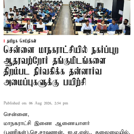
தமிழக செய்திகள்
சென்னை மாநகராட்சியில் நகர்ப்புற
ஆதரவற்றோர் தங்குமிடங்களை
திறம்பட நிர்வகிக்க தன்னார்வ
அமைப்புகளுக்கு பயிற்சி
Published on
:
06 Aug 2026, 2:54 pm
சென்னை,
மாநகராட்சி இணை ஆணையாளர்
(பணிகள்).செ.சரவணன், ஐ.ஏ.எஸ்., தலைமையில்,