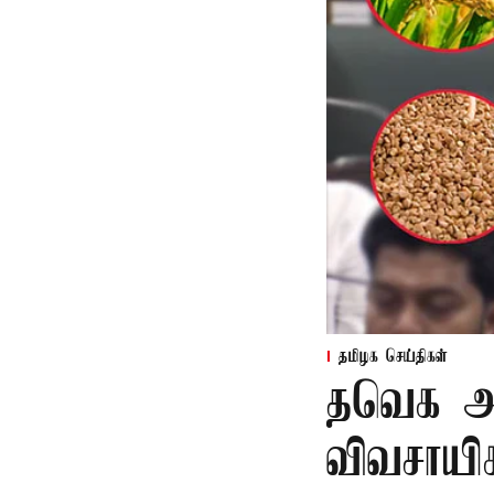
தமிழக செய்திகள்
தவெக அர
விவசாயி