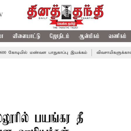
TV
மா
விளையாட்டு
ஜோதிடம்
ஆன்மிகம்
வணிகம்
யில் மண்வள பாதுகாப்பு இயக்கம்
விவசாயிகளுக்கான இலவச மின
ூரில் பயங்கர தீ