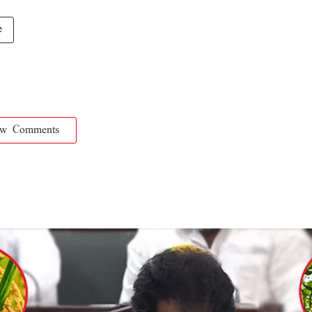
e
ow Comments