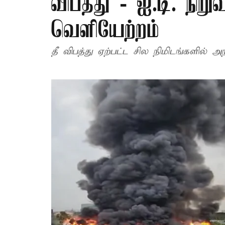
விபத்து - ஐ.டி. நி
வெளியேற்றம்
தீ விபத்து ஏற்பட்ட சில நிமிடங்களில் அ