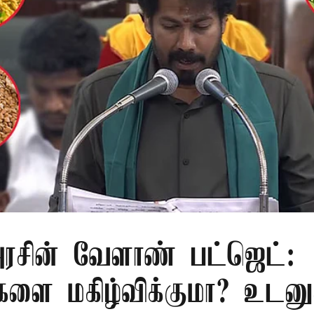
சின் வேளாண் பட்ஜெட்:
களை மகிழ்விக்குமா? உடனு