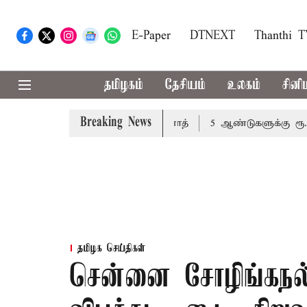
E-Paper
DTNEXT
Thanthi 
தமிழகம்
தேசியம்
உலகம்
சினி
Breaking News
வேண்டும்: அமைச்சர் வினோத்
5 ஆண்டுகளுக்கு ரூ.600 கோடி
தமிழக செய்திகள்
சென்னை சோழிங்கநல்ல