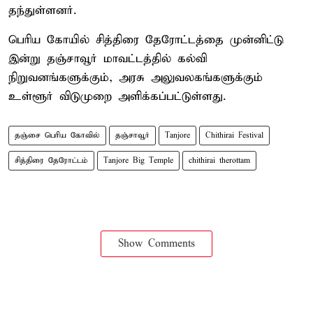
தந்துள்ளனர்.
பெரிய கோயில் சித்திரை தேரோட்டத்தை முன்னிட்டு
இன்று தஞ்சாவூர் மாவட்டத்தில் கல்வி
நிறுவனங்களுக்கும், அரசு அலுவலகங்களுக்கும்
உள்ளூர் விடுமுறை அளிக்கப்பட்டுள்ளது.
தஞ்சை பெரிய கோவில்
தஞ்சாவூர்
Tanjore
Chithirai Festival
சித்திரை தேரோட்டம்
Tanjore Big Temple
chithirai therottam
Show Comments