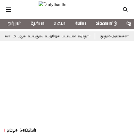
தமிழகம்
தேசியம்
உலகம்
சினிமா
விளையாட்டு
ஜோத
9 ஆக உயரும்: உத்தேச பட்டியல் இதோ!
முதல்-அமைச்சர் விஜய் தலைம
தமிழக செய்திகள்