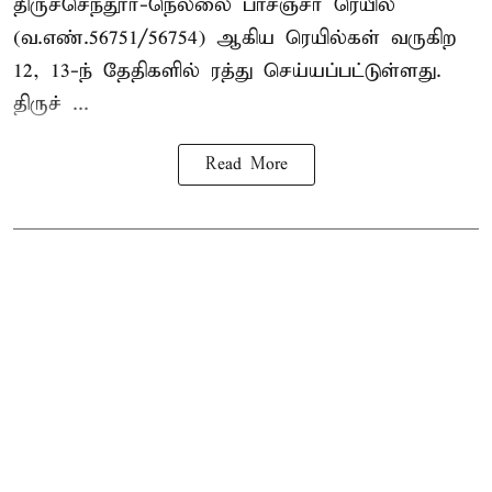
திருச்செந்தூர்-நெல்லை பாசஞ்சர் ரெயில்
(வ.எண்.56751/56754) ஆகிய ரெயில்கள் வருகிற
12, 13-ந் தேதிகளில் ரத்து செய்யப்பட்டுள்ளது.
திருச் ...
Read More