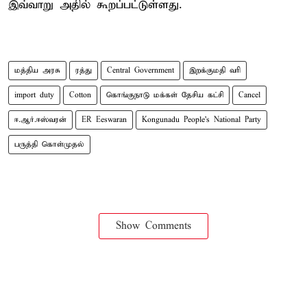
இவ்வாறு அதில் கூறப்பட்டுள்ளது.
மத்திய அரசு
ரத்து
Central Government
இறக்குமதி வரி
import duty
Cotton
கொங்குநாடு மக்கள் தேசிய கட்சி
Cancel
ஈ.ஆர்.ஈஸ்வரன்
ER Eeswaran
Kongunadu People's National Party
பருத்தி கொள்முதல்
Show Comments