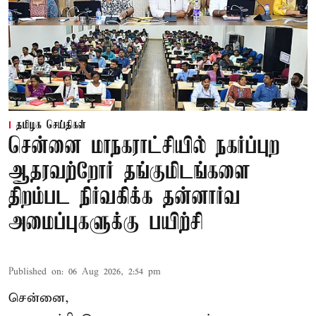
தமிழக செய்திகள்
சென்னை மாநகராட்சியில் நகர்ப்புற
ஆதரவற்றோர் தங்குமிடங்களை
திறம்பட நிர்வகிக்க தன்னார்வ
அமைப்புகளுக்கு பயிற்சி
Published on
:
06 Aug 2026, 2:54 pm
சென்னை,