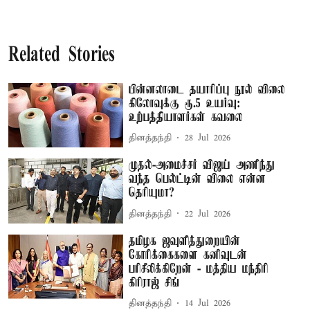
Related Stories
பின்னலாடை தயாரிப்பு நூல் விலை
கிலோவுக்கு ரூ.5 உயர்வு:
உற்பத்தியாளர்கள் கவலை
தினத்தந்தி
28 Jul 2026
முதல்-அமைச்சர் விஜய் அணிந்து
வந்த பெல்ட்டின் விலை என்ன
தெரியுமா?
தினத்தந்தி
22 Jul 2026
தமிழக ஜவுளித்துறையின்
கோரிக்கைகளை கனிவுடன்
பரிசீலிக்கிறேன் - மத்திய மந்திரி
கிரிராஜ் சிங்
தினத்தந்தி
14 Jul 2026