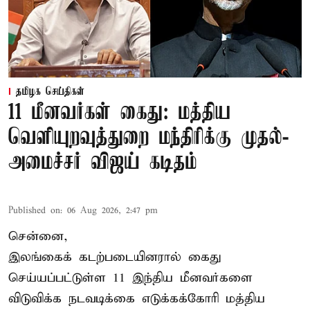
தமிழக செய்திகள்
11 மீனவர்கள் கைது: மத்திய
வெளியுறவுத்துறை மந்திரிக்கு முதல்-
அமைச்சர் விஜய் கடிதம்
Published on
:
06 Aug 2026, 2:47 pm
சென்னை,
இலங்கைக் கடற்படையினரால் கைது
செய்யப்பட்டுள்ள 11 இந்திய மீனவர்களை
விடுவிக்க நடவடிக்கை எடுக்கக்கோரி மத்திய