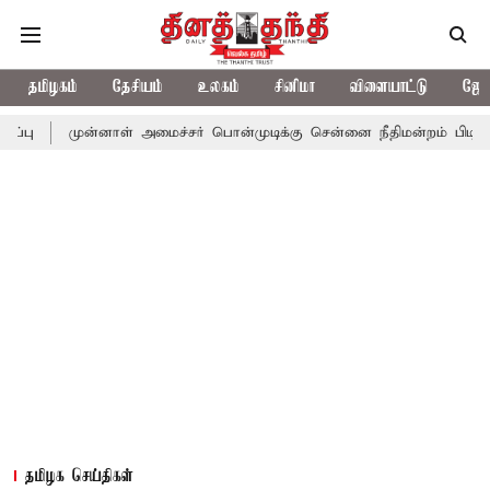
தமிழகம்
தேசியம்
உலகம்
சினிமா
விளையாட்டு
ஜோத
ுன்னாள் அமைச்சர் பொன்முடிக்கு சென்னை நீதிமன்றம் பிடிவாராண்ட்
தமிழக செய்திகள்