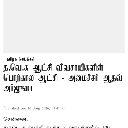
தமிழக செய்திகள்
த.வெ.க ஆட்சி விவசாயிகளின்
பொற்கால ஆட்சி - அமைச்சர் ஆதவ்
அர்ஜுனா
Published on
:
10 Aug 2026, 11:41 am
சென்னை,
கரும்பு உற்பத்தி கடந்த 5 வருடங்களில் 100