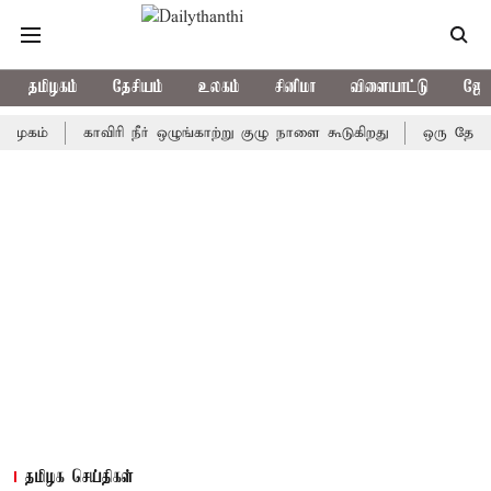
தமிழகம்
தேசியம்
உலகம்
சினிமா
விளையாட்டு
ஜோத
காவிரி நீர் ஒழுங்காற்று குழு நாளை கூடுகிறது
ஒரு தேர்தலில்கூ
தமிழக செய்திகள்