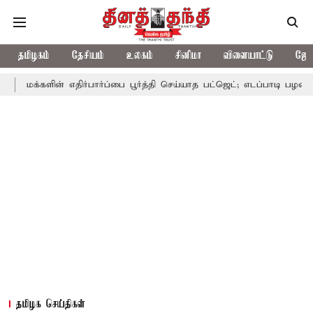
தமிழகம்
தேசியம்
உலகம்
சினிமா
விளையாட்டு
ஜோத
ன் எதிர்பார்ப்பை பூர்த்தி செய்யாத பட்ஜெட்; எடப்பாடி பழனிசாமி
பட்ஜ
தமிழக செய்திகள்