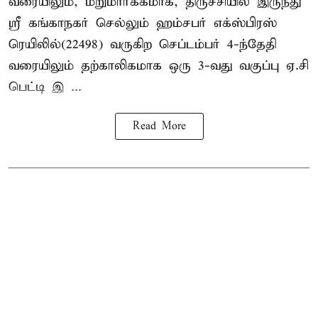
வரையிலும், மறுமார்க்கமாக, திருச்சியில் இருந்து
ஸ்ரீ கங்காநகர் செல்லும் ஹம்சபர் எக்ஸ்பிரஸ்
ரெயிலில்(22498) வருகிற செப்டம்பர் 4-ந்தேதி
வரையிலும் தற்காலிகமாக ஒரு 3-வது வகுப்பு ஏ.சி
பெட்டி இ ...
Read More