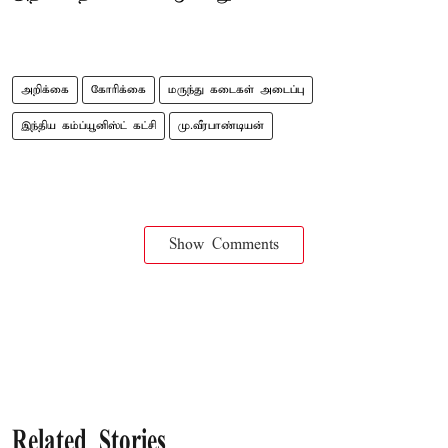
அறிக்கை
கோரிக்கை
மருந்து கடைகள் அடைப்பு
இந்திய கம்ப்யூனிஸ்ட் கட்சி
மு.வீரபாண்டியன்
Show Comments
Related Stories