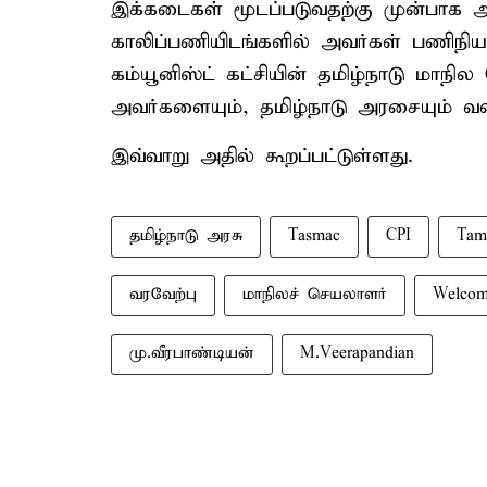
இக்கடைகள் மூடப்படுவதற்கு முன்பாக 
காலிப்பணியிடங்களில் அவர்கள் பணிநி
கம்யூனிஸ்ட் கட்சியின் தமிழ்நாடு மாநி
அவர்களையும், தமிழ்நாடு அரசையும் வலிய
இவ்வாறு அதில் கூறப்பட்டுள்ளது.
தமிழ்நாடு அரசு
Tasmac
CPI
Tam
வரவேற்பு
மாநிலச் செயலாளர்
Welco
மு.வீரபாண்டியன்
M.Veerapandian