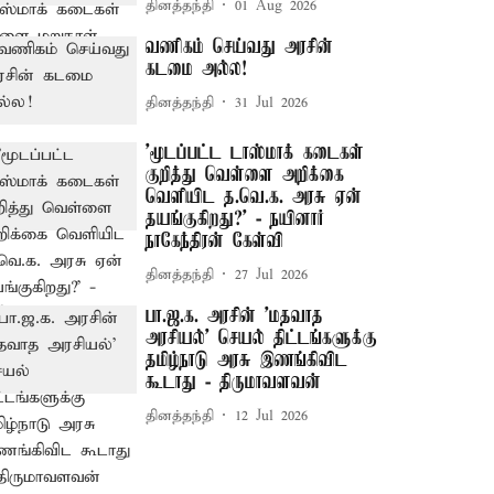
தினத்தந்தி
01 Aug 2026
வணிகம் செய்வது அரசின்
கடமை அல்ல!
தினத்தந்தி
31 Jul 2026
'மூடப்பட்ட டாஸ்மாக் கடைகள்
குறித்து வெள்ளை அறிக்கை
வெளியிட த.வெ.க. அரசு ஏன்
தயங்குகிறது?' - நயினார்
நாகேந்திரன் கேள்வி
தினத்தந்தி
27 Jul 2026
பா.ஜ.க. அரசின் 'மதவாத
அரசியல்' செயல் திட்டங்களுக்கு
தமிழ்நாடு அரசு இணங்கிவிட
கூடாது - திருமாவளவன்
தினத்தந்தி
12 Jul 2026