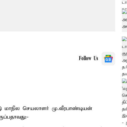
Follow Us
நாடு மாநில செயலாளர் மு.வீரபாண்டியன்
ுப்பதாவது:-