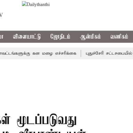
TV
மா
விளையாட்டு
ஜோதிடம்
ஆன்மிகம்
வணிகம்
்களுக்கு கன மழை எச்சரிக்கை
புதுச்சேரி சட்டசபையில் வரும
ள் மூடப்படுவது