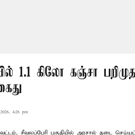
ல் 1.1 கிலோ கஞ்சா பறிமுத
கைது
2026, 4:26 pm
ட்டம், சீவலப்பேரி பகுதியில் அரசால் தடை செய்யப