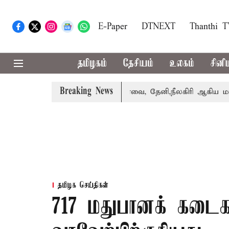
E-Paper
DTNEXT
Thanthi 
தமிழகம்
தேசியம்
உலகம்
சினி
Breaking News
ாபஸ் பெற்றார் சங்கீதா
கோவை, தேனி,நீலகிரி ஆகிய மாவட்டங
தமிழக செய்திகள்
717 மதுபானக் கடைக