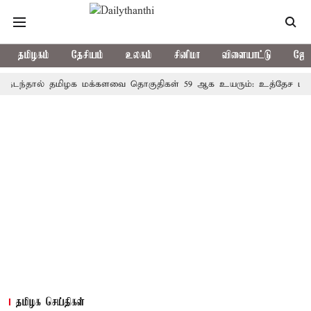
தமிழகம்
தேசியம்
உலகம்
சினிமா
விளையாட்டு
ஜோத
ல் தமிழக மக்களவை தொகுதிகள் 59 ஆக உயரும்: உத்தேச பட்டியல் 
தமிழக செய்திகள்