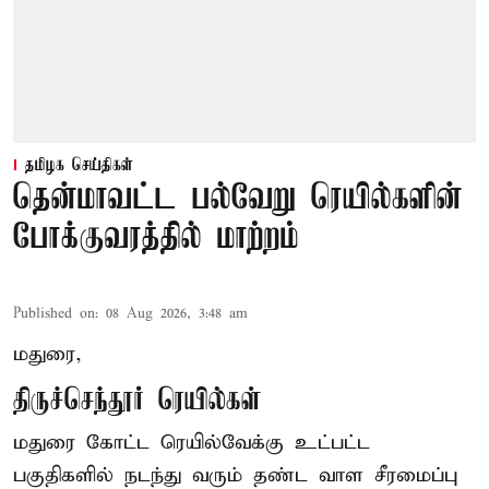
தமிழக செய்திகள்
தென்மாவட்ட பல்வேறு ரெயில்களின்
போக்குவரத்தில் மாற்றம்
Published on
:
08 Aug 2026, 3:48 am
மதுரை,
திருச்செந்தூர் ரெயில்கள்
மதுரை கோட்ட ரெயில்வேக்கு உட்பட்ட
பகுதிகளில் நடந்து வரும் தண்ட வாள சீரமைப்பு