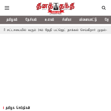
தமிழகம்
தேசியம்
உலகம்
சினிமா
விளையாட்டு
ஜோத
சபையில் வரும் 24ம் தேதி பட்ஜெட் தாக்கல் செய்கிறார் முதல்-அமைச்சர் ரங
தமிழக செய்திகள்