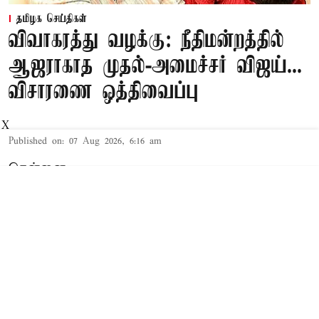
தமிழக செய்திகள்
விவாகரத்து வழக்கு: நீதிமன்றத்தில்
ஆஜராகாத முதல்-அமைச்சர் விஜய்...
விசாரணை ஒத்திவைப்பு
X
Published on
:
07 Aug 2026, 6:16 am
சென்னை,
தமிழக முதல்-அமைச்சர் விஜய் மற்றும் அவரது
மனைவி சங்கீதா தொடர்பான விவாகரத்து வழக்கு
செங்கல்பட்டு கோர்ட்டில் விசாரணையில் உள்ளது.
விவாகரத்து கோரி மனு
த.வெ.க. தலைவரும், தமிழக முதல்-
அமைச்சருமான விஜய்க்கும், அவரது மனைவி