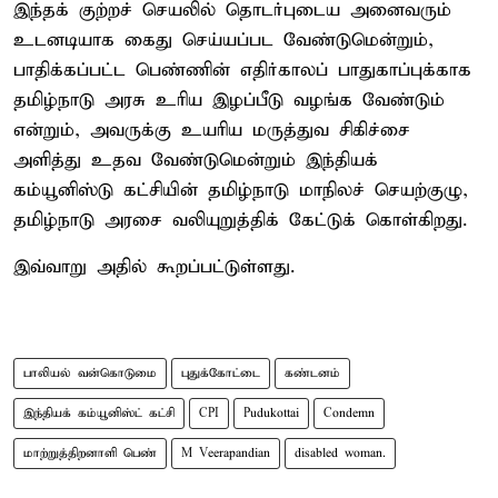
இந்தக் குற்றச் செயலில் தொடர்புடைய அனைவரும்
உடனடியாக கைது செய்யப்பட வேண்டுமென்றும்,
பாதிக்கப்பட்ட பெண்ணின் எதிர்காலப் பாதுகாப்புக்காக
தமிழ்நாடு அரசு உரிய இழப்பீடு வழங்க வேண்டும்
என்றும், அவருக்கு உயரிய மருத்துவ சிகிச்சை
அளித்து உதவ வேண்டுமென்றும் இந்தியக்
கம்யூனிஸ்டு கட்சியின் தமிழ்நாடு மாநிலச் செயற்குழு,
தமிழ்நாடு அரசை வலியுறுத்திக் கேட்டுக் கொள்கிறது.
இவ்வாறு அதில் கூறப்பட்டுள்ளது.
பாலியல் வன்கொடுமை
புதுக்கோட்டை
கண்டனம்
இந்தியக் கம்யூனிஸ்ட் கட்சி
CPI
Pudukottai
Condemn
மாற்றுத்திறனாளி பெண்
M Veerapandian
disabled woman.