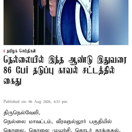
தமிழக செய்திகள்
நெல்லையில் இந்த ஆண்டு இதுவரை
86 பேர் தடுப்பு காவல் சட்டத்தில்
கைது
Published on
:
06 Aug 2026, 4:33 pm
திருநெல்வேலி,
நெல்லை மாவட்டம், வீரவநல்லூர் பகுதியில்
கொலை, கொலை முயற்சி, தொடர் தாக்குதல்,