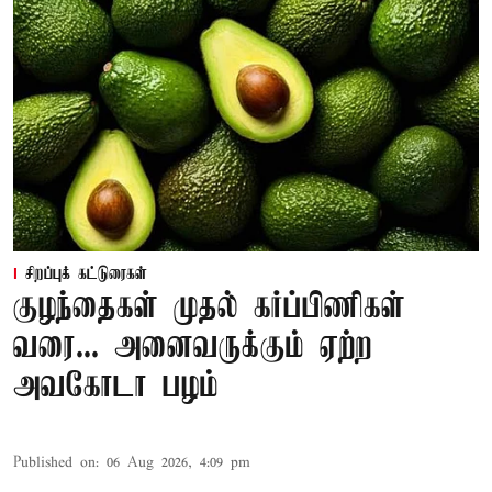
சிறப்புக் கட்டுரைகள்
குழந்தைகள் முதல் கர்ப்பிணிகள்
வரை... அனைவருக்கும் ஏற்ற
அவகோடா பழம்
Published on
:
06 Aug 2026, 4:09 pm