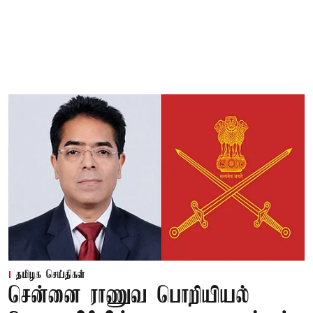
தமிழக செய்திகள்
சென்னை ராணுவ பொறியியல்