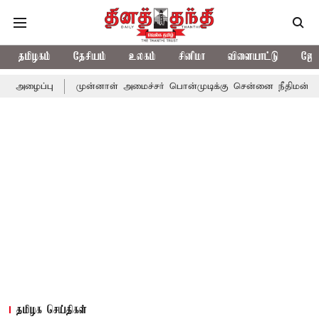
தமிழகம்
தேசியம்
உலகம்
சினிமா
விளையாட்டு
ஜோத
முன்னாள் அமைச்சர் பொன்முடிக்கு சென்னை நீதிமன்றம் பிடிவாராண்
தமிழக செய்திகள்