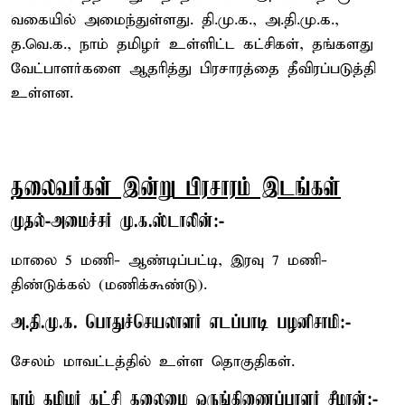
வகையில் அமைந்துள்ளது. தி.மு.க., அ.தி.மு.க.,
த.வெ.க., நாம் தமிழர் உள்ளிட்ட கட்சிகள், தங்களது
வேட்பாளர்களை ஆதரித்து பிரசாரத்தை தீவிரப்படுத்தி
உள்ளன.
தலைவர்கள் இன்று பிரசாரம் இடங்கள்
முதல்-அமைச்சர் மு.க.ஸ்டாலின்:-
மாலை 5 மணி- ஆண்டிப்பட்டி, இரவு 7 மணி-
திண்டுக்கல் (மணிக்கூண்டு).
அ.தி.மு.க. பொதுச்செயலாளர் எடப்பாடி பழனிசாமி:-
சேலம் மாவட்டத்தில் உள்ள தொகுதிகள்.
நாம் தமிழர் கட்சி தலைமை ஒருங்கிணைப்பாளர் சீமான்:-