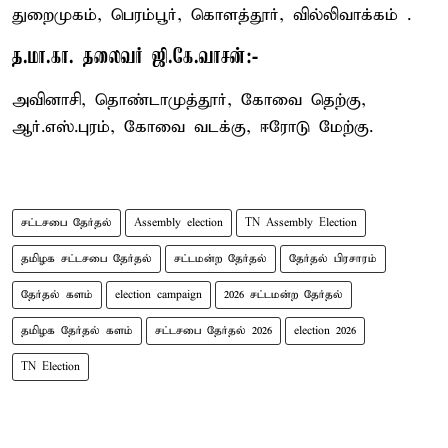
துறைமுகம், பெரம்பூர், கொளத்தூர், வில்லிவாக்கம் .
த.மா.கா. தலைவர் ஜி.கே.வாசன்:-
அவினாசி, தொண்டாமுத்தூர், கோவை தெற்கு,
ஆர்.எஸ்.புரம், கோவை வடக்கு, ஈரோடு மேற்கு.
சட்டசபை தேர்தல்
Assembly election
TN Assembly Election
தமிழக சட்டசபை தேர்தல்
சட்டமன்ற தேர்தல்
தேர்தல் பிரசாரம்
தேர்தல் களம்
election campaign
2026 சட்டமன்ற தேர்தல்
தமிழக தேர்தல் களம்
சட்டசபை தேர்தல் 2026
election 2026
TN Election