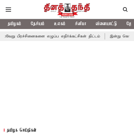
தமிழகம்
தேசியம்
உலகம்
சினிமா
விளையாட்டு
ஜோத
சினைகளை எழுப்ப எதிர்க்கட்சிகள் திட்டம்
இன்று கொட்டப்போகும் க
தமிழக செய்திகள்