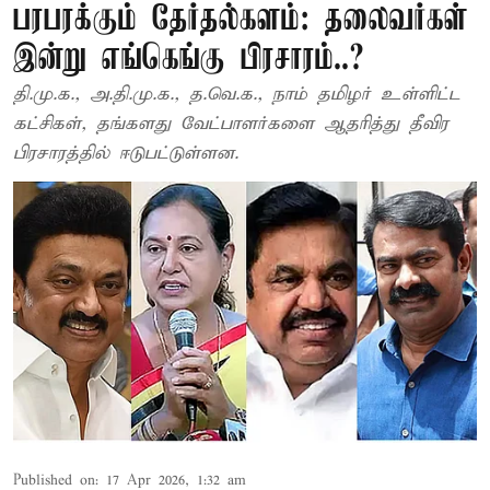
பரபரக்கும் தேர்தல்களம்: தலைவர்கள்
இன்று எங்கெங்கு பிரசாரம்..?
தி.மு.க., அ.தி.மு.க., த.வெ.க., நாம் தமிழர் உள்ளிட்ட
கட்சிகள், தங்களது வேட்பாளர்களை ஆதரித்து தீவிர
பிரசாரத்தில் ஈடுபட்டுள்ளன.
Published on
:
17 Apr 2026, 1:32 am