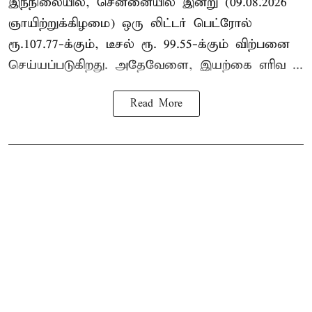
இந்நிலையில், சென்னையில் இன்று (09.08.2026
ஞாயிற்றுக்கிழமை) ஒரு லிட்டர் பெட்ரோல்
ரூ.107.77-க்கும், டீசல் ரூ. 99.55-க்கும் விற்பனை
செய்யப்படுகிறது. அதேவேளை, இயற்கை எரிவ ...
Read More