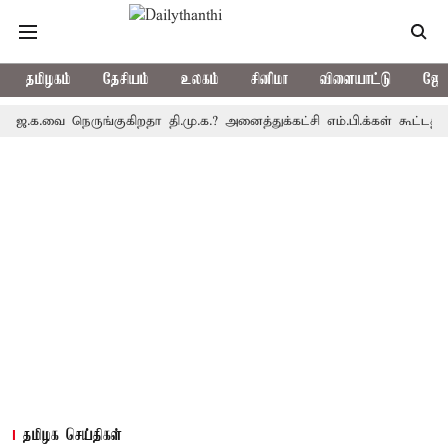
தமிழகம்
தேசியம்
உலகம்
சினிமா
விளையாட்டு
ஜோத
வை நெருங்குகிறதா தி.மு.க.? அனைத்துக்கட்சி எம்.பி.க்கள் கூட்டத்தை மு
தமிழக செய்திகள்