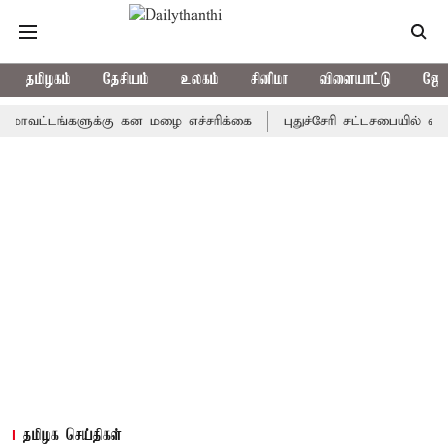
தமிழகம்
தேசியம்
உலகம்
சினிமா
விளையாட்டு
ஜோத
டங்களுக்கு கன மழை எச்சரிக்கை
புதுச்சேரி சட்டசபையில் வரும் 24ம
தமிழக செய்திகள்