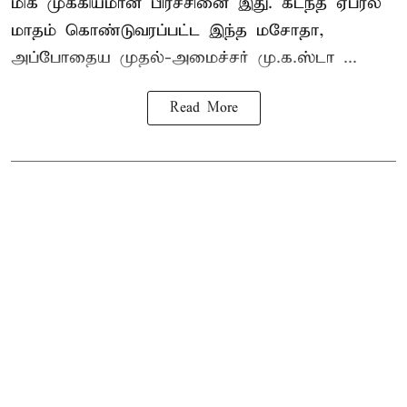
மிக முக்கியமான பிரச்சினை இது. கடந்த ஏப்ரல்
மாதம் கொண்டுவரப்பட்ட இந்த மசோதா,
அப்போதைய முதல்-அமைச்சர் மு.க.ஸ்டா ...
Read More