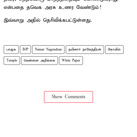
என்பதை தவெக அரசு உணர வேண்டும்!
இவ்வாறு அதில் தெரிவிக்கபட்டுள்ளது.
பாஜக
BJP
Nainar Nagendran
நயினார் நாகேந்திரன்
கோவில்
Temple
வெள்ளை அறிக்கை
White Paper
Show Comments