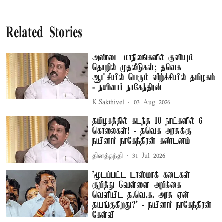
Related Stories
அண்டை மாநிலங்களில் குவியும்
தொழில் முதலீடுகள்; தவெக
ஆட்சியில் பெரும் வீழ்ச்சியில் தமிழகம்
- நயினார் நாகேந்திரன்
K.Sakthivel
03 Aug 2026
தமிழகத்தில் கடந்த 10 நாட்களில் 6
கொலைகள்! - தவெக அரசுக்கு
நயினார் நாகேந்திரன் கண்டனம்
தினத்தந்தி
31 Jul 2026
'மூடப்பட்ட டாஸ்மாக் கடைகள்
குறித்து வெள்ளை அறிக்கை
வெளியிட த.வெ.க. அரசு ஏன்
தயங்குகிறது?' - நயினார் நாகேந்திரன்
கேள்வி