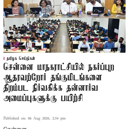
தமிழக செய்திகள்
சென்னை மாநகராட்சியில் நகர்ப்புற
ஆதரவற்றோர் தங்குமிடங்களை
திறம்பட நிர்வகிக்க தன்னார்வ
அமைப்புகளுக்கு பயிற்சி
Published on
:
06 Aug 2026, 2:54 pm