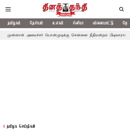
தமிழகம்
தேசியம்
உலகம்
சினிமா
விளையாட்டு
ஜோத
ள் அமைச்சர் பொன்முடிக்கு சென்னை நீதிமன்றம் பிடிவாராண்ட்
தொலை
தமிழக செய்திகள்