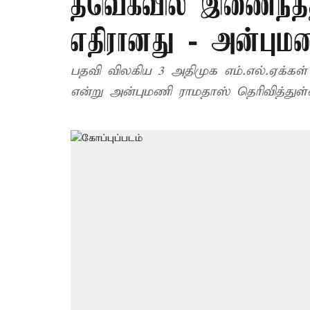
தவெகவில் இணைந்தத
எதிரானது - அன்பும
பதவி விலகிய 3 அதிமுக எம்.எல்.ஏக்கள் மீண்டும் போட்
என்று அன்புமணி ராமதாஸ் தெரிவித்துள்ள