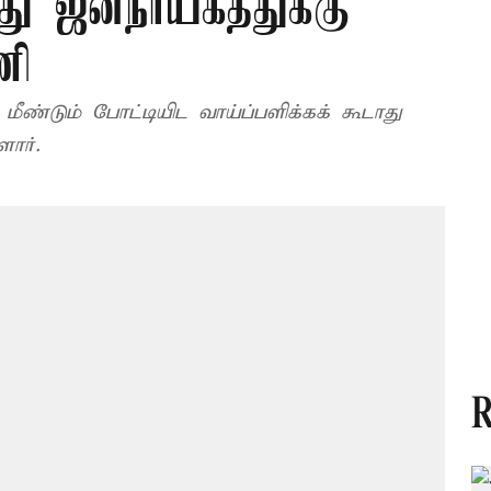
ு ஜனநாயகத்துக்கு
ணி
டியிட வாய்ப்பளிக்கக் கூடாது
ார்.
R