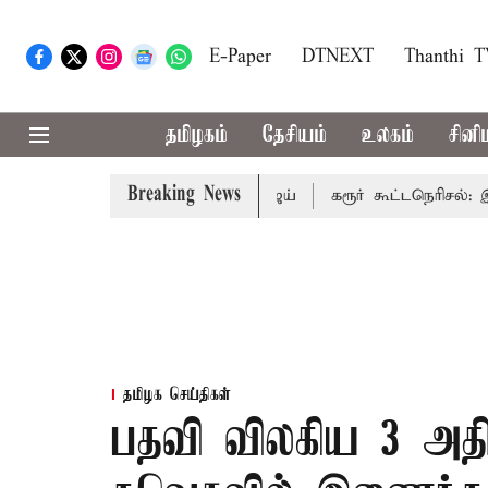
E-Paper
DTNEXT
Thanthi 
தமிழகம்
தேசியம்
உலகம்
சினி
Breaking News
ாதிக்கும்: முதல்-அமைச்சர் விஜய்
கரூர் கூட்டநெரிசல்: இறந்த
தமிழக செய்திகள்
பதவி விலகிய 3 அதிம