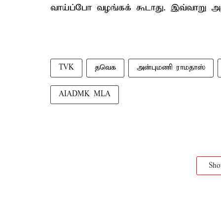
வாய்ப்போ வழங்கக் கூடாது. இவ்வாறு அதி
TVK
தவெக
அன்புமணி ராமதாஸ்
AIADMK MLA
Sh