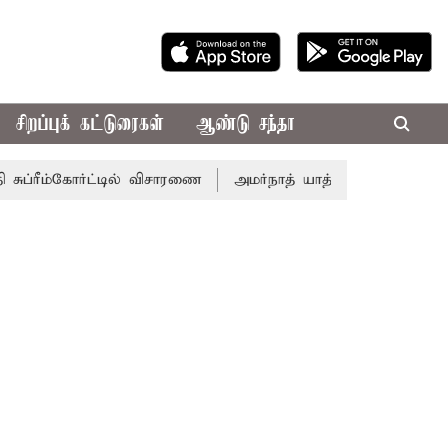
சிறப்புக் கட்டுரைகள்
ஆண்டு சந்தா
்ரீம்கோர்ட்டில் விசாரணை
அமர்நாத் யாத்திரை தற்காலிகமாக நிற