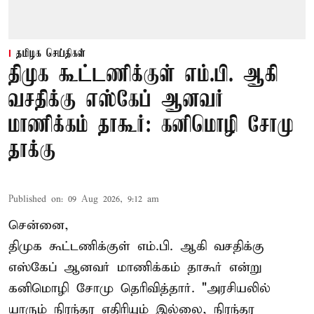
தமிழக செய்திகள்
திமுக கூட்டணிக்குள் எம்.பி. ஆகி
வசதிக்கு எஸ்கேப் ஆனவர்
மாணிக்கம் தாகூர்: கனிமொழி சோமு
தாக்கு
Published on
:
09 Aug 2026, 9:12 am
சென்னை,
திமுக கூட்டணிக்குள் எம்.பி. ஆகி வசதிக்கு
எஸ்கேப் ஆனவர்
மாணிக்கம் தாகூர்
என்று
கனிமொழி சோமு தெரிவித்தார். "அரசியலில்
யாரும் நிரந்தர எதிரியும் இல்லை, நிரந்தர