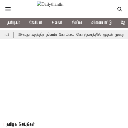
தமிழகம்
தேசியம்
உலகம்
சினிமா
விளையாட்டு
ஜோத
80-வது சுதந்திர தினம்: கோட்டை கொத்தளத்தில் முதல் முறையாக தேசி
தமிழக செய்திகள்