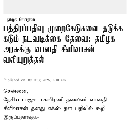
தமிழக செய்திகள்
பத்திரப்பதிவு முறைகேடுகளை தடுக்க
கடும் நடவடிக்கை தேவை: தமிழக
அரசுக்கு வானதி சீனிவாசன்
வலியுறுத்தல்
Published on
:
09 Aug 2026, 8:18 am
சென்னை,
தேசிய பாஜக மகளிரணி தலைவர் வானதி
சீனிவாசன் தனது எக்ஸ் தள பதிவில் கூறி
இருப்பதாவது:-