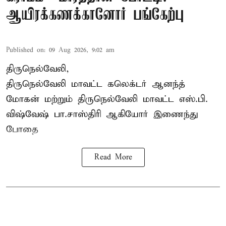
ஆயிரக்கணக்கானோர் பங்கேற்பு
Published on
:
09 Aug 2026, 9:02 am
திருநெல்வேலி,
திருநெல்வேலி
மாவட்ட கலெக்டர் ஆனந்த்
மோகன் மற்றும் திருநெல்வேலி மாவட்ட எஸ்.பி.
விஷ்வேஷ் பா.சாஸ்திரி ஆகியோர் இணைந்து
போதை
Read More