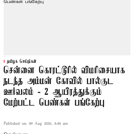
தமிழக செய்திகள்
சென்னை கொரட்டூரில் விமரிசையாக
நடந்த அம்மன் கோவில் பால்குட
ஊர்வலம் - 2 ஆயிரத்துக்கும்
மேற்பட்ட பெண்கள் பங்கேற்பு
Published on
:
09 Aug 2026, 8:40 am