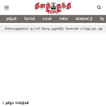
தமிழகம்
தேசியம்
உலகம்
சினிமா
விளையாட்டு
ஜோத
காக ரூ.7,432 கோடி ஒதுக்கீடு; வேளாண் பட்ஜெட்டில் அறிவிப்பு
தொடங
தமிழக செய்திகள்