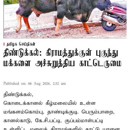
தமிழக செய்திகள்
திண்டுக்கல்: கிராமத்துக்குள் புகுந்து
மக்களை அச்சுறுத்திய காட்டெருமை
Published on
:
06 Aug 2026, 2:52 am
திண்டுக்கல்,
கொடைக்கானல் கீழ்மலையில் உள்ள
மங்களம்கொம்பு, தாண்டிக்குடி. பெரும்பாறை,
கானல்காடு, கே.சி.பட்டி, குப்பம்மாள்பட்டி
உள்ளிட்ட மலைக் கிராமங்களில் காட்டு யானை,