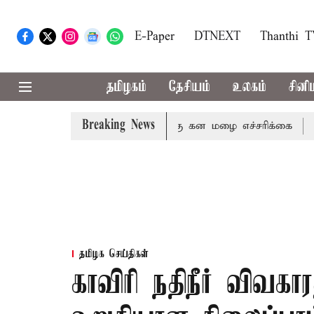
E-Paper
DTNEXT
Thanthi 
தமிழகம்
தேசியம்
உலகம்
சினி
Breaking News
கிரி ஆகிய மாவட்டங்களுக்கு கன மழை எச்சரிக்கை
புதுச்ச
தமிழக செய்திகள்
காவிரி நதிநீர் விவகா