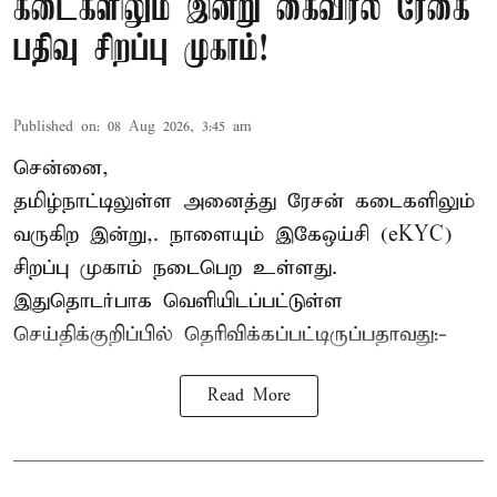
கடைகளிலும் இன்று கைவிரல் ரேகை
பதிவு சிறப்பு முகாம்!
Published on
:
08 Aug 2026, 3:45 am
சென்னை,
தமிழ்நாட்டிலுள்ள அனைத்து ரேசன் கடைகளிலும்
வருகிற இன்று,. நாளையும் இகேஒய்சி (eKYC)
சிறப்பு முகாம் நடைபெற உள்ளது.
இதுதொடர்பாக வெளியிடப்பட்டுள்ள
செய்திக்குறிப்பில் தெரிவிக்கப்பட்டிருப்பதாவது:-
Read More