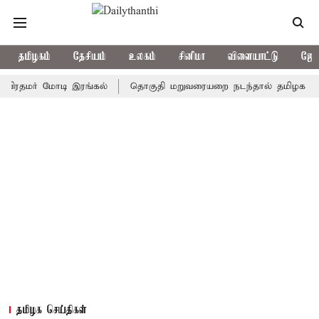
தமிழகம்
தேசியம்
உலகம்
சினிமா
விளையாட்டு
ஜோத
மர் மோடி இரங்கல்
தொகுதி மறுவரையறை நடந்தால் தமிழக மக்களவை
தமிழக செய்திகள்