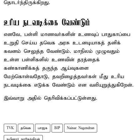
தொடர்ந்திருக்கிறது.
உரிய நடவடிக்கை வேண்டும்
எனவே, பள்ளி மாணவர்களின் உணவுப் பாதுகாப்பை
உறுதி செய்ய தவெக அரசு உடனடியாகத் தனிக்
கவனம் செலுத்த வேண்டும். மாநிலம் முழுவதும்
உள்ள பள்ளிகளில் உணவின் தரத்தைக்
கண்காணிக்கத் தகுந்த ஆய்வுகளை
மேற்கொள்வதோடு, தவறிழைத்தவர்கள் மீது உரிய
நடவடிக்கை எடுக்க வேண்டும் என வலியுறுத்துகிறேன்.
இவ்வாறு அதில் தெரிவிக்கப்பட்டுள்ளது.
TVK
தவெக
பாஜக
BJP
Nainar Nagendran
நயினார் நாகேந்திரன்