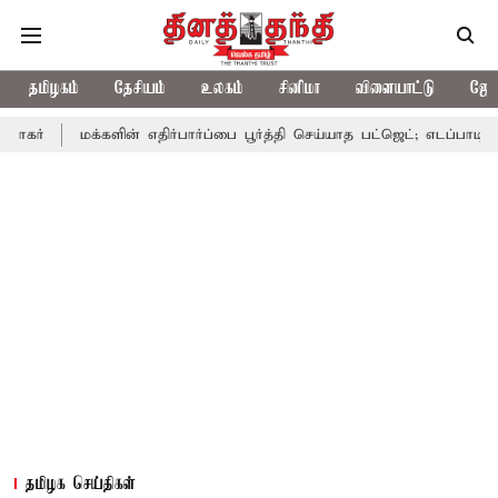
தமிழகம்
தேசியம்
உலகம்
சினிமா
விளையாட்டு
ஜோத
க்களின் எதிர்பார்ப்பை பூர்த்தி செய்யாத பட்ஜெட்; எடப்பாடி பழனிசாமி
தமிழக செய்திகள்