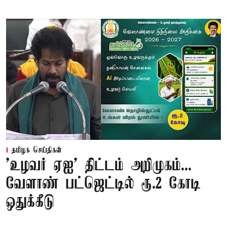
தமிழக செய்திகள்
'உழவர் ஏஐ' திட்டம் அறிமுகம்...
வேளாண் பட்ஜெட்டில் ரூ.2 கோடி
ஒதுக்கீடு