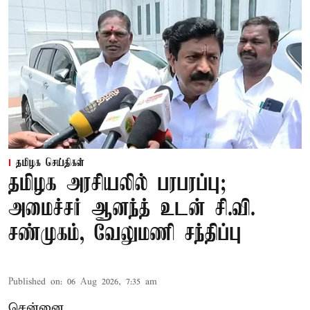
தமிழக செய்திகள்
தமிழக அரசியலில் பரபரப்பு;
அமைச்சர் ஆனந்த் உடன் சி.வி.
சண்முகம், வேலுமணி சந்திப்பு
Published on
:
06 Aug 2026, 7:35 am
சென்னை