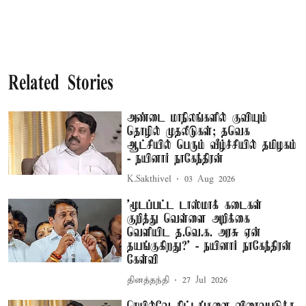
Related Stories
அண்டை மாநிலங்களில் குவியும்
தொழில் முதலீடுகள்; தவெக
ஆட்சியில் பெரும் வீழ்ச்சியில் தமிழகம்
- நயினார் நாகேந்திரன்
K.Sakthivel
03 Aug 2026
'மூடப்பட்ட டாஸ்மாக் கடைகள்
குறித்து வெள்ளை அறிக்கை
வெளியிட த.வெ.க. அரசு ஏன்
தயங்குகிறது?' - நயினார் நாகேந்திரன்
கேள்வி
தினத்தந்தி
27 Jul 2026