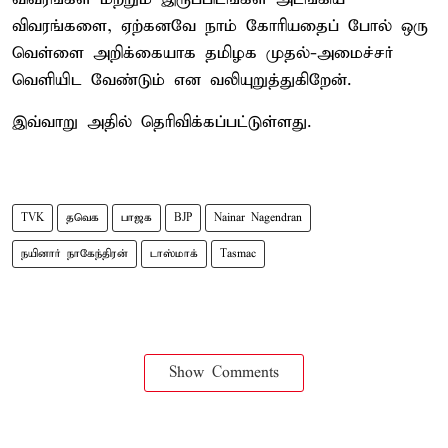
விவரங்களை, ஏற்கனவே நாம் கோரியதைப் போல் ஒரு
வெள்ளை அறிக்கையாக தமிழக முதல்-அமைச்சர்
வெளியிட வேண்டும் என வலியுறுத்துகிறேன்.
இவ்வாறு அதில் தெரிவிக்கப்பட்டுள்ளது.
TVK
தவெக
பாஜக
BJP
Nainar Nagendran
நயினார் நாகேந்திரன்
டாஸ்மாக்
Tasmac
Show Comments