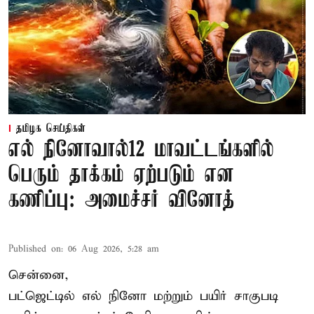
தமிழக செய்திகள்
எல் நினோவால்12 மாவட்டங்களில்
பெரும் தாக்கம் ஏற்படும் என
கணிப்பு: அமைச்சர் வினோத்
Published on
:
06 Aug 2026, 5:28 am
சென்னை,
பட்ஜெட்டில் எல் நினோ மற்றும் பயிர் சாகுபடி