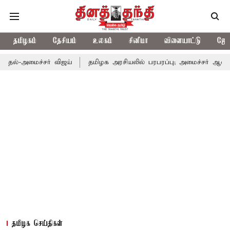
தமிழகம்
தேசியம்
உலகம்
சினிமா
விளையாட்டு
ஜோத
ர் விஜய்
தமிழக அரசியலில் பரபரப்பு; அமைச்சர் ஆனந்த் உடன் சி.வி
தமிழக செய்திகள்