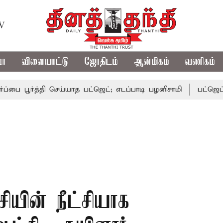
TV
மா
விளையாட்டு
ஜோதிடம்
ஆன்மிகம்
வணிகம்
ர்த்தி செய்யாத பட்ஜெட்; எடப்பாடி பழனிசாமி
பட்ஜெட்டில் தவ
ியின் நீட்சியாக