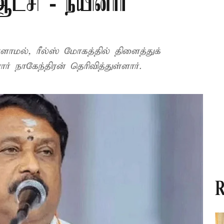
ட்சி - நயினார்
மல், ரீல்ஸ் மோகத்தில் திளைத்துக்
ர் நாகேந்திரன் தெரிவித்துள்ளார்.
R