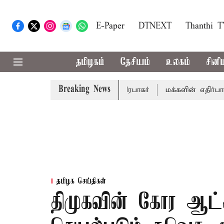
E-Paper
DTNEXT
Thanthi 
தமிழகம்
தேசியம்
உலகம்
சினி
Breaking News
் - சபாநாயகர் ஜே.சி.டி.பிரபாகர்
மக்களின் எதிர்பார்ப்பை பூ
தமிழக செய்திகள்
திமுகவின் கோர ஆட்ச