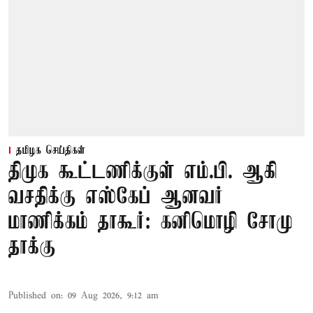
தமிழக செய்திகள்
திமுக கூட்டணிக்குள் எம்.பி. ஆகி
வசதிக்கு எஸ்கேப் ஆனவர்
மாணிக்கம் தாகூர்: கனிமொழி சோமு
தாக்கு
Published on
:
09 Aug 2026, 9:12 am