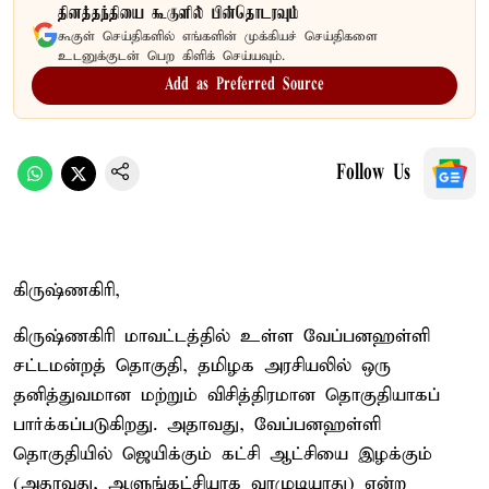
தினத்தந்தியை கூகுளில் பின்தொடரவும்
கூகுள் செய்திகளில் எங்களின் முக்கியச் செய்திகளை
உடனுக்குடன் பெற கிளிக் செய்யவும்.
Add as Preferred Source
Follow Us
கிருஷ்ணகிரி,
கிருஷ்ணகிரி மாவட்டத்தில் உள்ள வேப்பனஹள்ளி
சட்டமன்றத் தொகுதி, தமிழக அரசியலில் ஒரு
தனித்துவமான மற்றும் விசித்திரமான தொகுதியாகப்
பார்க்கப்படுகிறது. அதாவது, வேப்பனஹள்ளி
தொகுதியில் ஜெயிக்கும் கட்சி ஆட்சியை இழக்கும்
(அதாவது, ஆளுங்கட்சியாக வரமுடியாது) என்ற