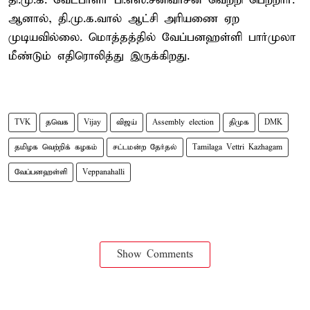
தி.மு.க. வேட்பாளர் பி.எஸ்.சீனிவாசன் வெற்றி பெற்றார்.
ஆனால், தி.மு.க.வால் ஆட்சி அரியணை ஏற
முடியவில்லை. மொத்தத்தில் வேப்பனஹள்ளி பார்முலா
மீண்டும் எதிரொலித்து இருக்கிறது.
TVK
தவெக
Vijay
விஜய்
Assembly election
திமுக
DMK
தமிழக வெற்றிக் கழகம்
சட்டமன்ற தேர்தல்
Tamilaga Vettri Kazhagam
வேப்பனஹள்ளி
Veppanahalli
Show Comments