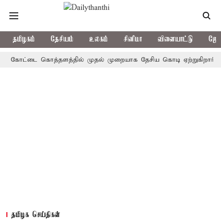
தமிழகம்
தேசியம்
உலகம்
சினிமா
விளையாட்டு
ஜோத
கோட்டை கொத்தளத்தில் முதல் முறையாக தேசிய கொடி ஏற்றுகிறார், முதல்-அ
தமிழக செய்திகள்