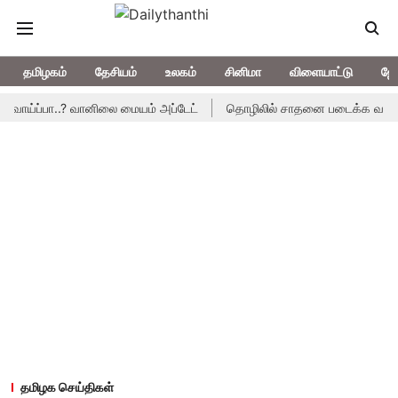
தமிழகம்
தேசியம்
உலகம்
சினிமா
விளையாட்டு
ஜோ
்பா..? வானிலை மையம் அப்டேட்
தொழிலில் சாதனை படைக்க வாய்ப்பு... 
தமிழக செய்திகள்