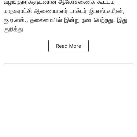
வழங்குநர்களுடனான ஆலோசணைக் கூட்டம்
மாநகராட்சி ஆணையாளர் டாக்டர் ஜி.எஸ்.சமீரன்,
ஐ.ஏ.எஸ்., தலைமையில் இன்று நடைபெற்றது. இது
குறித்து
Read More