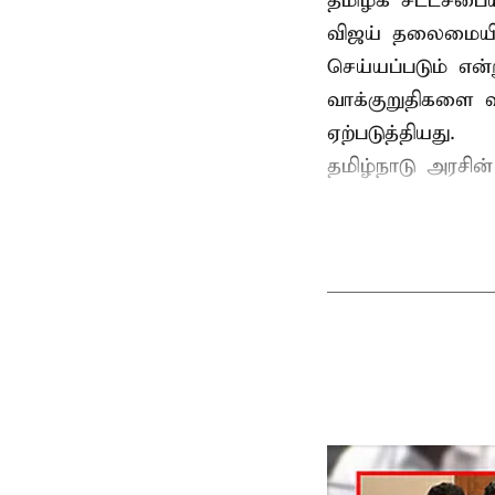
தமிழக சட்டசபையி
விஜய் தலைமையில
செய்யப்படும் என்
வாக்குறுதிகளை வ
ஏற்படுத்தியது.
தமிழ்நாடு அரசின