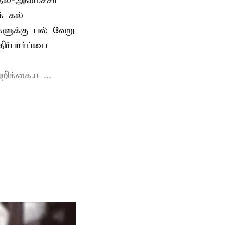
தல்-அமைச்சர்
் கல்
்களுக்கு பல் வேறு
ர்பார்ப்பை
றிக்கைய ...