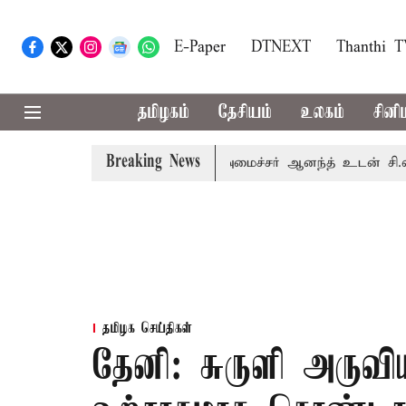
E-Paper
DTNEXT
Thanthi 
தமிழகம்
தேசியம்
உலகம்
சினி
Breaking News
ழக அரசியலில் பரபரப்பு; அமைச்சர் ஆனந்த் உடன் சி.வி. சண்முக
தமிழக செய்திகள்
தேனி: சுருளி அருவியி