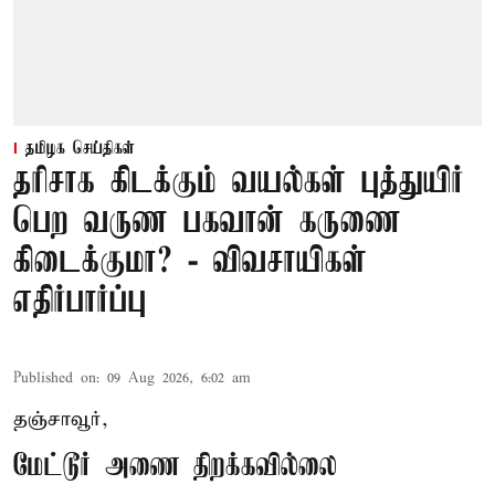
தமிழக செய்திகள்
தரிசாக கிடக்கும் வயல்கள் புத்துயிர்
பெற வருண பகவான் கருணை
கிடைக்குமா? - விவசாயிகள்
எதிர்பார்ப்பு
Published on
:
09 Aug 2026, 6:02 am
தஞ்சாவூர்,
மேட்டூர் அணை திறக்கவில்லை