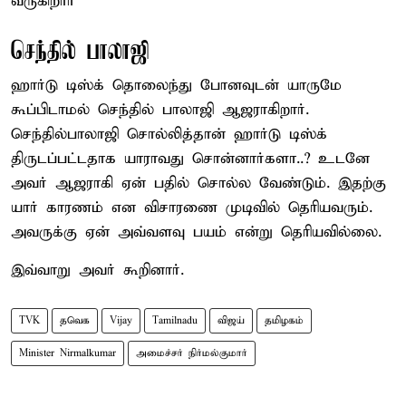
வருகிறார்
செந்தில் பாலாஜி
ஹார்டு டிஸ்க் தொலைந்து போனவுடன் யாருமே
கூப்பிடாமல் செந்தில் பாலாஜி ஆஜராகிறார்.
செந்தில்பாலாஜி சொல்லித்தான் ஹார்டு டிஸ்க்
திருடப்பட்டதாக யாராவது சொன்னார்களா..? உடனே
அவர் ஆஜராகி ஏன் பதில் சொல்ல வேண்டும். இதற்கு
யார் காரணம் என விசாரணை முடிவில் தெரியவரும்.
அவருக்கு ஏன் அவ்வளவு பயம் என்று தெரியவில்லை.
இவ்வாறு அவர் கூறினார்.
TVK
தவெக
Vijay
Tamilnadu
விஜய்
தமிழகம்
Minister Nirmalkumar
அமைச்சர் நிர்மல்குமார்