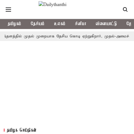
தமிழகம்
தேசியம்
உலகம்
சினிமா
விளையாட்டு
ஜோத
்தில் முதல் முறையாக தேசிய கொடி ஏற்றுகிறார், முதல்-அமைச்சர் விஜய்!
தமிழக செய்திகள்