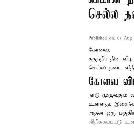
செல்ல 
Published on
:
07 Aug 
கோவை,
சுதந்திர தின வ
செல்ல தடை விதிக
கோவை விம
நாடு முழுவதும்
உள்ளது. இதையொட்
அதன் ஒரு பகுதி
விதிக்கப்பட்டு 