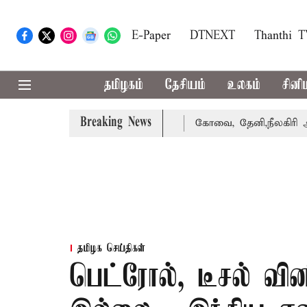
E-Paper
DTNEXT
Thanthi 
தமிழகம்
தேசியம்
உலகம்
சினி
Breaking News
கை வாபஸ் பெற்றார் சங்கீதா
கோவை, தேனி,நீலகிரி ஆகிய மாவ
தமிழக செய்திகள்
பெட்ரோல், டீசல் வின