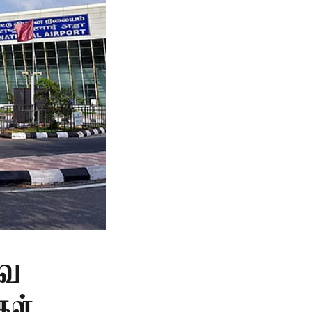
வை
கள்