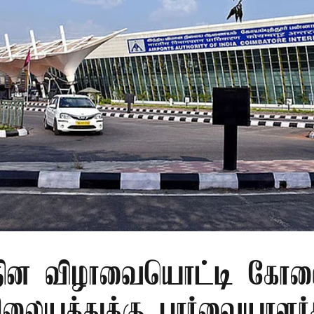
ர தின விழாவையொட்டி கோ
ிலையத்துக்கு பார்வையாளர்