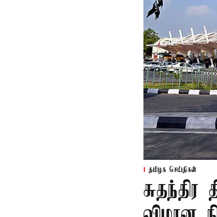
தமிழக செய்திகள்
சுதந்தி
விமான ந