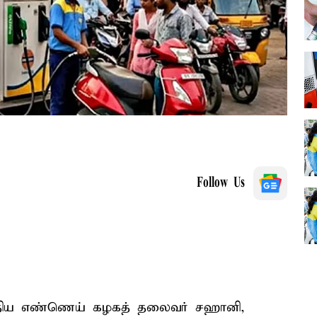
Follow Us
ந்திய எண்ணெய் கழகத் தலைவர் சஹானி,