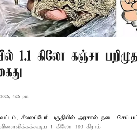
ல் 1.1 கிலோ கஞ்சா பறிமுத
கைது
2026, 4:26 pm
ட்டம், சீவலப்பேரி பகுதியில் அரசால் தடை செய்யப
 விளைவிக்கக்கூடிய 1 கிலோ 180 கிராம்