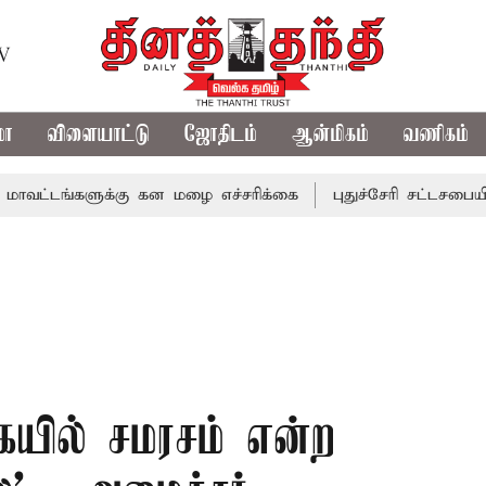
TV
மா
விளையாட்டு
ஜோதிடம்
ஆன்மிகம்
வணிகம்
்களுக்கு கன மழை எச்சரிக்கை
புதுச்சேரி சட்டசபையில் வரும
யில் சமரசம் என்ற