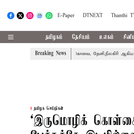
E-Paper
DTNEXT
Thanthi 
தமிழகம்
தேசியம்
உலகம்
சினி
Breaking News
பஸ் பெற்றார் சங்கீதா
கோவை, தேனி,நீலகிரி ஆகிய மாவட்டங
தமிழக செய்திகள்
‘இருமொழிக் கொள்கை