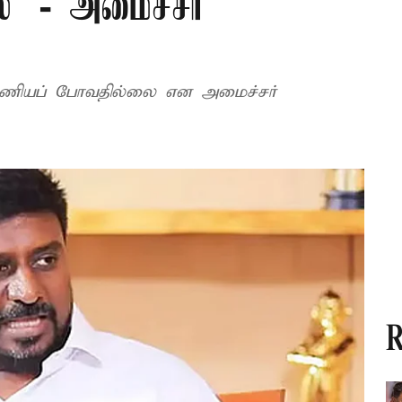
ை’ - அமைச்சர்
டிபணியப் போவதில்லை என அமைச்சர்
R