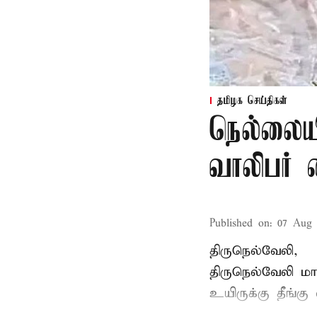
தமிழக செய்திகள்
நெல்லையி
வாலிபர் 
Published on
:
07 Aug 
திருநெல்வேலி,
திருநெல்வேலி
மாவ
உயிருக்கு தீங்கு