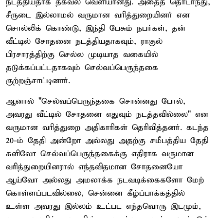
நடத்தியதாக தகவல் வெளியானது. அதைத் தொடர்ந்து,
சீருடை இல்லாமல் வருமான வரித்துறையினர் என
சொல்லிக் கொண்டு, இந்தி பேசும் நபர்கள், தன்
வீட்டில் சோதனை நடத்தியதாகவும், ராகுல்
பிரசாரத்திற்கு செல்ல முடியாத வகையில்
தடுக்கப்பட்டதாகவும் செல்வப்பெருந்தகை
குற்றஞ்சாட்டினார்.
ஆனால் "செல்வப்பெருந்தகை சொன்னது போல்,
அவரது வீட்டில் சோதனை எதுவும் நடத்தவில்லை" என
வருமான வரித்துறை அதிகாரிகள் தெரிவித்தனர். கடந்த
20-ம் தேதி அன்றோ அல்​லது அதற்கு சமீபத்​திய தேதி​
களிலோ செல்​வப்​பெருந்​தகைக்கு எதி​ராக வரு​மான
வரித்​துறை​யின​ரால் எந்​த​வித​மான சோதனையோ
ஆய்வோ அல்​லது அமலாக்க நடவடிக்​கைகளோ மேற்​
கொள்​ளப்​பட​வில்லை, சென்னை கீழ்ப்​பாக்​கத்​தில்
உள்ள அவரது இல்​லம் உட்பட எந்​தவொரு இடமும்,