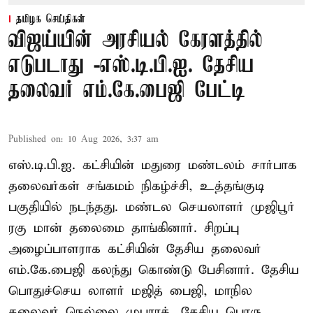
தமிழக செய்திகள்
விஜய்யின் அரசியல் கேரளத்தில்
எடுபடாது -எஸ்.டி.பி.ஐ. தேசிய
தலைவர் எம்.கே.பைஜி பேட்டி
Published on
:
10 Aug 2026, 3:37 am
எஸ்.டி.பி.ஐ. கட்சியின் மதுரை மண்டலம் சார்பாக
தலைவர்கள் சங்கமம் நிகழ்ச்சி, உத்தங்குடி
பகுதியில் நடந்தது. மண்டல செயலாளர் முஜிபூர்
ரகு மான் தலைமை தாங்கினார். சிறப்பு
அழைப்பாளராக கட்சியின் தேசிய தலைவர்
எம்.கே.பைஜி கலந்து கொண்டு பேசினார். தேசிய
பொதுச்செய லாளர் மஜித் பைஜி, மாநில
தலைவர் நெல்லை முபாரக், தேசிய பொரு