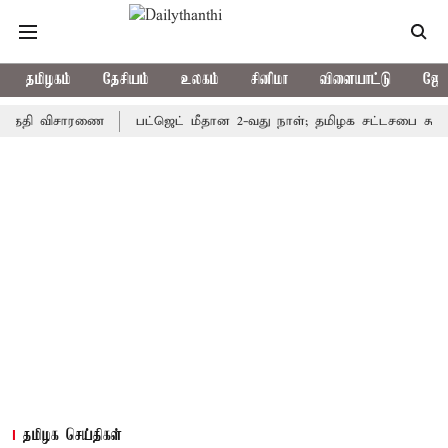
தமிழகம்
தேசியம்
உலகம்
சினிமா
விளையாட்டு
ஜோத
தி விசாரணை
பட்ஜெட் மீதான 2-வது நாள்; தமிழக சட்டசபை கூடியது
தமிழக செய்திகள்