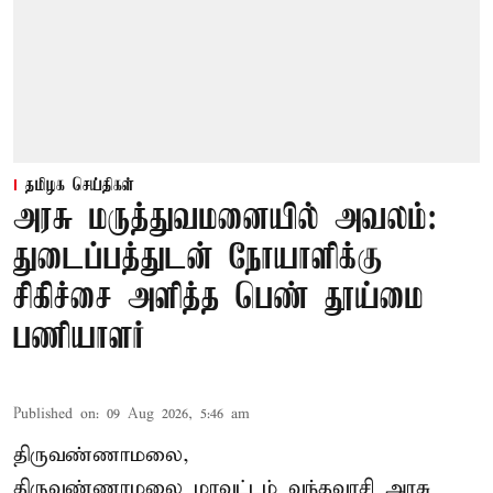
தமிழக செய்திகள்
அரசு மருத்துவமனையில் அவலம்:
துடைப்பத்துடன் நோயாளிக்கு
சிகிச்சை அளித்த பெண் தூய்மை
பணியாளர்
Published on
:
09 Aug 2026, 5:46 am
திருவண்ணாமலை,
திருவண்ணாமலை மாவட்டம் வந்தவாசி அரசு