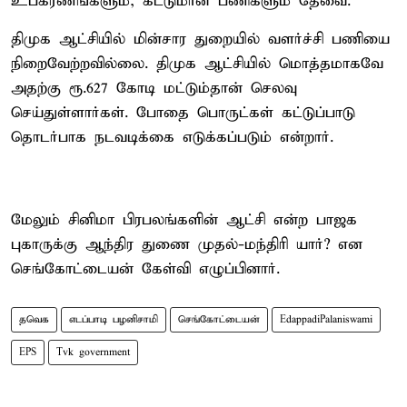
உபகரணங்களும், கட்டுமான பணிகளும் தேவை.
திமுக ஆட்சியில் மின்சார துறையில் வளர்ச்சி பணியை
நிறைவேற்றவில்லை. திமுக ஆட்சியில் மொத்தமாகவே
அதற்கு ரூ.627 கோடி மட்டும்தான் செலவு
செய்துள்ளார்கள். போதை பொருட்கள் கட்டுப்பாடு
தொடர்பாக நடவடிக்கை எடுக்கப்படும் என்றார்.
மேலும் சினிமா பிரபலங்களின் ஆட்சி என்ற பாஜக
புகாருக்கு ஆந்திர துணை முதல்-மந்திரி யார்? என
செங்கோட்டையன் கேள்வி எழுப்பினார்.
தவெக
எடப்பாடி பழனிசாமி
செங்கோட்டையன்
EdappadiPalaniswami
EPS
Tvk government