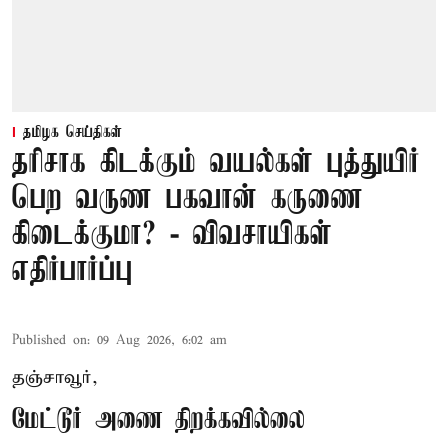
தமிழக செய்திகள்
தரிசாக கிடக்கும் வயல்கள் புத்துயிர்
பெற வருண பகவான் கருணை
கிடைக்குமா? - விவசாயிகள்
எதிர்பார்ப்பு
Published on
:
09 Aug 2026, 6:02 am
தஞ்சாவூர்,
மேட்டூர் அணை திறக்கவில்லை