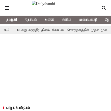
தமிழகம்
தேசியம்
உலகம்
சினிமா
விளையாட்டு
ஜோத
80-வது சுதந்திர தினம்: கோட்டை கொத்தளத்தில் முதல் முறையாக தேசி
தமிழக செய்திகள்