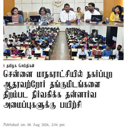
தமிழக செய்திகள்
சென்னை மாநகராட்சியில் நகர்ப்புற
ஆதரவற்றோர் தங்குமிடங்களை
திறம்பட நிர்வகிக்க தன்னார்வ
அமைப்புகளுக்கு பயிற்சி
Published on
:
06 Aug 2026, 2:54 pm