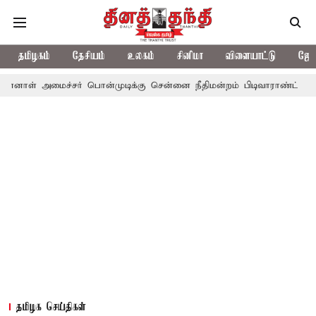
தமிழகம்
தேசியம்
உலகம்
சினிமா
விளையாட்டு
ஜோத
ச்சர் பொன்முடிக்கு சென்னை நீதிமன்றம் பிடிவாராண்ட்
தொலைநோக்க
தமிழக செய்திகள்