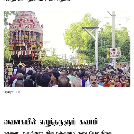
தேரோட்டம்
வைகையில் எழுந்தருளும் சுவாமி
நாளை அலங்கார திருமஞ்சனம் நடைபெறுகிறது.