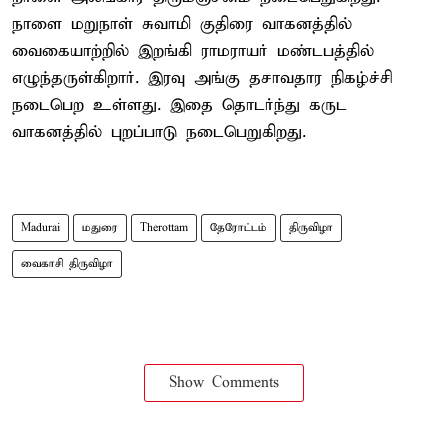
நாளை மறுநாள் சுவாமி குதிரை வாகனத்தில்
வைகையாற்றில் இறங்கி ராமராயர் மண்டபத்தில்
எழுந்தருள்கிறார். இரவு அங்கு தசாவதார நிகழ்ச்சி
நடைபெற உள்ளது. இதை தொடர்ந்து கருட
வாகனத்தில் புறப்பாடு நடைபெறுகிறது.
Madurai
மதுரை
Therottam
தேரோட்டம்
திருவிழா
வைகாசி திருவிழா
Show Comments