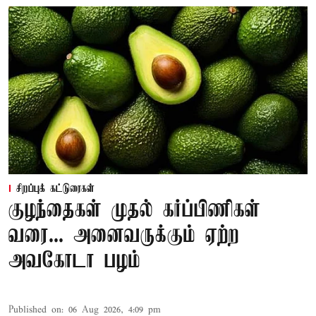
சிறப்புக் கட்டுரைகள்
குழந்தைகள் முதல் கர்ப்பிணிகள்
வரை... அனைவருக்கும் ஏற்ற
அவகோடா பழம்
Published on
:
06 Aug 2026, 4:09 pm