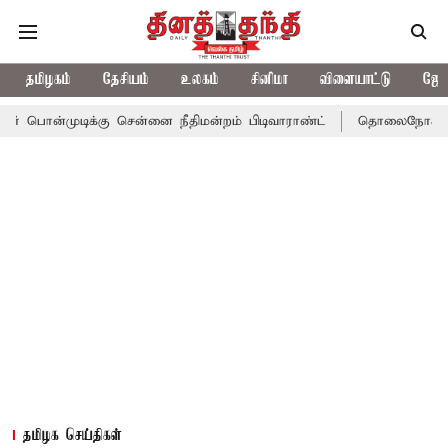
தமிழகம்
தேசியம்
உலகம்
சினிமா
விளையாட்டு
ஜோத
ிக்கு சென்னை நீதிமன்றம் பிடிவாராண்ட்
தொலைநோக்கு பார்வையுடன்
தமிழக செய்திகள்