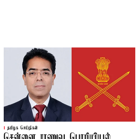
தமிழக செய்திகள்
சென்னை ராணுவ பொறியியல்