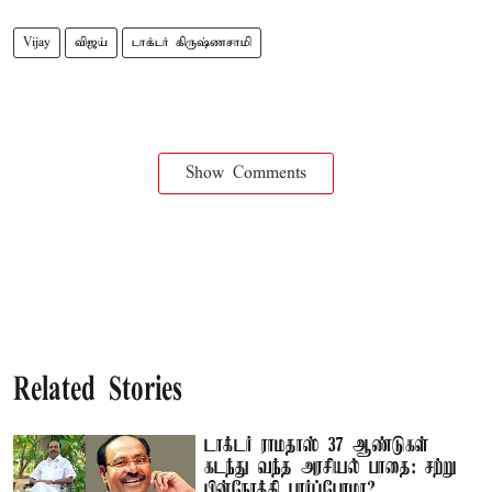
Vijay
விஜய்
டாக்டர் கிருஷ்ணசாமி
Show Comments
Related Stories
டாக்டர் ராமதாஸ் 37 ஆண்டுகள்
கடந்து வந்த அரசியல் பாதை: சற்று
பின்நோக்கி பார்ப்போமா?