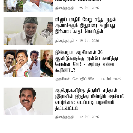
தினத்தந்தி
25 Jul 2026
விஜய் மாதிரி வேறு எந்த முதல்
அமைச்சரும் இதுவரை கூறியது
இல்லை: காதர் மொய்தீன்
தினத்தந்தி
19 Jul 2026
இன்றைய அரசியலை 36
ஆண்டுகளுக்கு முன்பே கணித்து
சொன்ன சோ! - அப்படி என்ன
கூறினார்..?
அரசியல் செய்திப்பிரிவு
14 Jul 2026
அ.தி.மு.க.விற்கு திரும்பி வந்தால்
ஜீரோவில் இருந்து மீண்டும் அரசியல்
வாழ்க்கை: எடப்பாடி பழனிசாமி
திட்டவட்டம்
தினத்தந்தி
12 Jul 2026