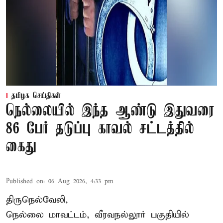
தமிழக செய்திகள்
நெல்லையில் இந்த ஆண்டு இதுவரை
86 பேர் தடுப்பு காவல் சட்டத்தில்
கைது
Published on
:
06 Aug 2026, 4:33 pm
திருநெல்வேலி,
நெல்லை மாவட்டம், வீரவநல்லூர் பகுதியில்