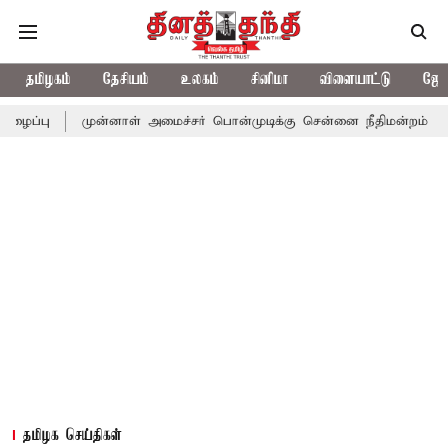
தமிழகம்
தேசியம்
உலகம்
சினிமா
விளையாட்டு
ஜோத
முன்னாள் அமைச்சர் பொன்முடிக்கு சென்னை நீதிமன்றம் பிடிவாராண்ட்
தமிழக செய்திகள்