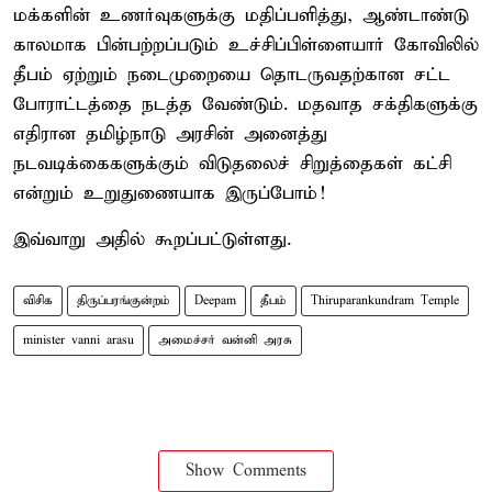
மக்களின் உணர்வுகளுக்கு மதிப்பளித்து, ஆண்டாண்டு
காலமாக பின்பற்றப்படும் உச்சிப்பிள்ளையார் கோவிலில்
தீபம் ஏற்றும் நடைமுறையை தொடருவதற்கான சட்ட
போராட்டத்தை நடத்த வேண்டும். மதவாத சக்திகளுக்கு
எதிரான தமிழ்நாடு அரசின் அனைத்து
நடவடிக்கைகளுக்கும் விடுதலைச் சிறுத்தைகள் கட்சி
என்றும் உறுதுணையாக இருப்போம்!
இவ்வாறு அதில் கூறப்பட்டுள்ளது.
விசிக
திருப்பரங்குன்றம்
Deepam
தீபம்
Thiruparankundram Temple
minister vanni arasu
அமைச்சர் வன்னி அரசு
Show Comments