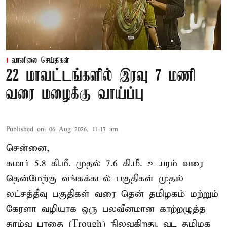
வானிலை செய்திகள்
22 மாவட்டங்களில் இரவு 7 மணி
வரை மழைக்கு வாய்ப்பு
Published on
:
06 Aug 2026, 11:17 am
சென்னை,
சுமார் 5.8 கி.மீ. முதல் 7.6 கி.மீ. உயரம் வரை
தென்மேற்கு வங்கக்கடல் பகுதிகள் முதல்
லட்சத்தீவு பகுதிகள் வரை தென் தமிழகம் மற்றும்
கேரளா வழியாக ஒரு பலவீனமான காற்றழுத்த
தாழ்வு பாதை (Trough) நிலவுகிறது. வட தமிழக