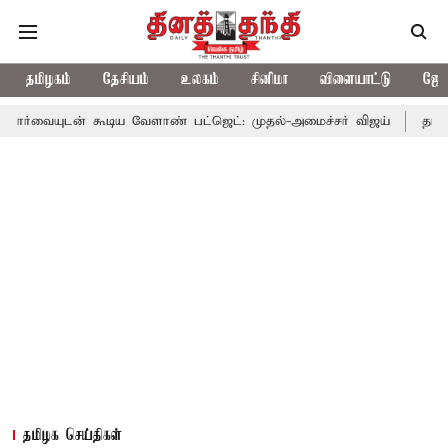
தமிழகம்
தேசியம்
உலகம்
சினிமா
விளையாட்டு
ஜோத
கூடிய வேளாண் பட்ஜெட்: முதல்-அமைச்சர் விஜய்
தமிழக அரசியலில்
தமிழக செய்திகள்