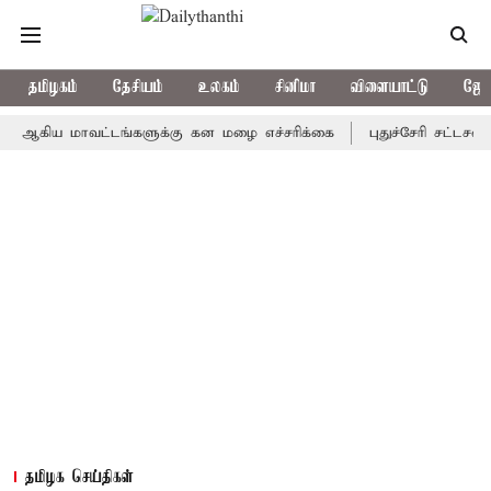
தமிழகம்
தேசியம்
உலகம்
சினிமா
விளையாட்டு
ஜோத
ய மாவட்டங்களுக்கு கன மழை எச்சரிக்கை
புதுச்சேரி சட்டசபையில் வ
தமிழக செய்திகள்