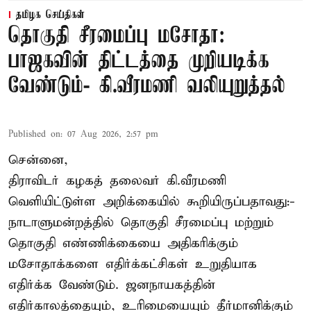
தமிழக செய்திகள்
தொகுதி சீரமைப்பு மசோதா:
பாஜகவின் திட்டத்தை முறியடிக்க
வேண்டும்- கி.வீரமணி வலியுறுத்தல்
Published on
:
07 Aug 2026, 2:57 pm
சென்னை,
திராவிடர் கழகத் தலைவர் கி.வீரமணி
வெளியிட்டுள்ள அறிக்கையில் கூறியிருப்பதாவது:-
நாடாளுமன்றத்தில் தொகுதி சீரமைப்பு மற்றும்
தொகுதி எண்ணிக்கையை அதிகரிக்கும்
மசோதாக்களை எதிர்க்கட்சிகள் உறுதியாக
எதிர்க்க வேண்டும். ஜனநாயகத்தின்
எதிர்காலத்தையும், உரிமையையும் தீர்மானிக்கும்