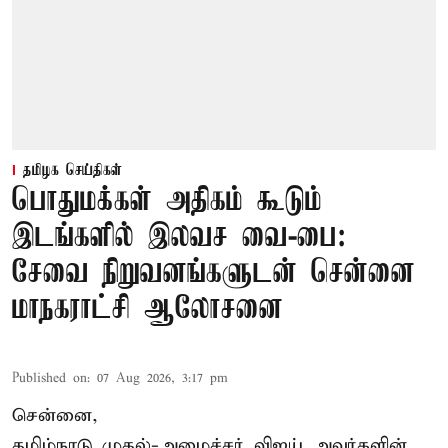
தமிழக செய்திகள்
பொதுமக்கள் அதிகம் கூடும்
இடங்களில் இலவச வை-பை:
சேவை நிறுவனங்களுடன் சென்னை
மாநகராட்சி ஆலோசனை
Published on
:
07 Aug 2026, 3:17 pm
சென்னை,
தமிழ்நாடு முதல்-அமைச்சர் விஜய் அவர்களின்