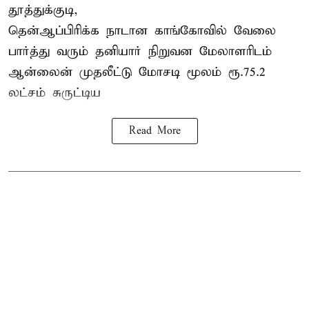
தூத்துக்குடி,
தென்ஆப்பிரிக்க நாடான
காங்கோ
வில் வேலை
பார்த்து வரும் தனியார் நிறுவன மேலாளரிடம்
ஆன்லைன் முதலீட்டு மோசடி மூலம் ரூ.75.2
லட்சம் சுருட்டிய
Read More