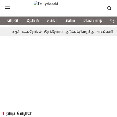
தமிழகம்
தேசியம்
உலகம்
சினிமா
விளையாட்டு
ஜோத
கரூர் கூட்டநெரிசல்: இறந்தோரின் குடும்பத்தினருக்கு அரசுப்பணி வழக்கு; 
தமிழக செய்திகள்