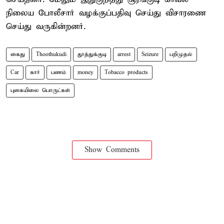
நிலைய போலீசார் வழக்குப்பதிவு செய்து விசாரணை
செய்து வருகின்றனர்.
கைது
Thoothukudi
தூத்துக்குடி
arrest
Seizure
பறிமுதல்
Car
கார்
பணம்
money
Tobacco products
புகையிலை பொருட்கள்
Show Comments