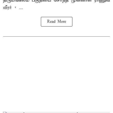
திருமங்கலம் பகுதியை சேர்ந்த
முன்னாள் ராணுவ
வீரர் < ...
Read More