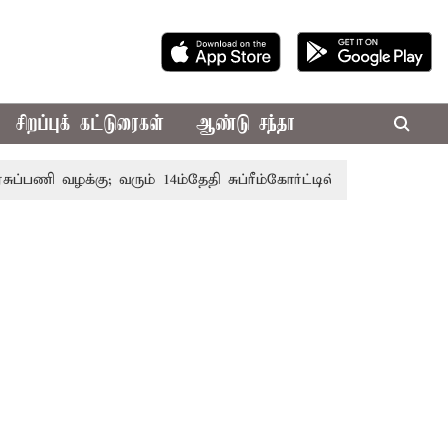
சிறப்புக் கட்டுரைகள்
ஆண்டு சந்தா
ணி வழக்கு; வரும் 14ம்தேதி சுப்ரீம்கோர்ட்டில் விசாரணை
அமர்ந