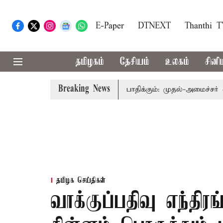
E-Paper
DTNEXT
Thanthi 
தமிழகம்
தேசியம்
உலகம்
சினி
Breaking News
த்துவத்தை தொகுதி மறுவரையறை பாதிக்கும்: முதல்-அமைச்சர் விஜய்
தமிழக செய்திகள்
வாக்குப்பதிவு எந்திர