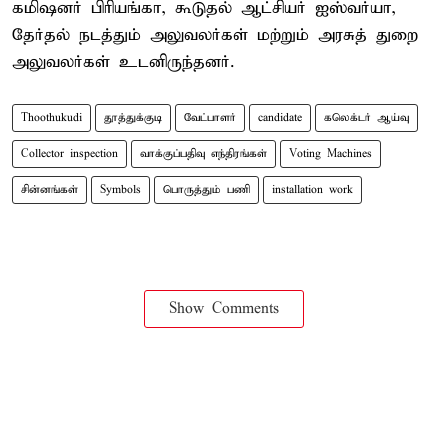
கமிஷனர் பிரியங்கா, கூடுதல் ஆட்சியர் ஐஸ்வர்யா,
தேர்தல் நடத்தும் அலுவலர்கள் மற்றும் அரசுத் துறை
அலுவலர்கள் உடனிருந்தனர்.
Thoothukudi
தூத்துக்குடி
வேட்பாளர்
candidate
கலெக்டர் ஆய்வு
Collector inspection
வாக்குப்பதிவு எந்திரங்கள்
Voting Machines
சின்னங்கள்
Symbols
பொருத்தும் பணி
installation work
Show Comments