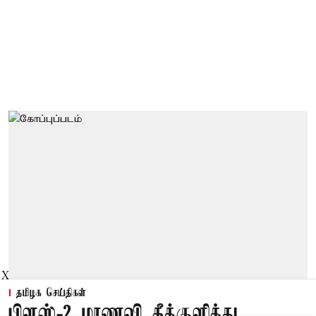
X
தமிழக செய்திகள்
பிளஸ்-2 மாணவி தீக்குளித்து