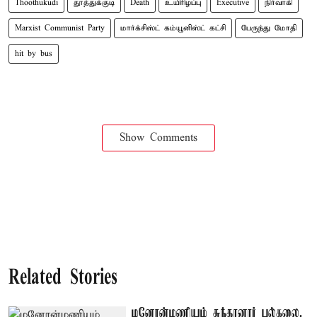
Thoothukudi
தூத்துக்குடி
Death
உயிரிழப்பு
Executive
நிர்வாகி
Marxist Communist Party
மார்க்சிஸ்ட் கம்யூனிஸ்ட் கட்சி
பேருந்து மோதி
hit by bus
Show Comments
Related Stories
மனோன்மணியம் சுந்தரனார் பல்கலை.