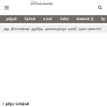
தமிழகம்
தேசியம்
உலகம்
சினிமா
விளையாட்டு
ஜோத
ு; தீர்மானத்தை ஆதரித்த அனைவருக்கும் நன்றி: முதல்-அமைச்சர் விஜய்
தமிழக செய்திகள்