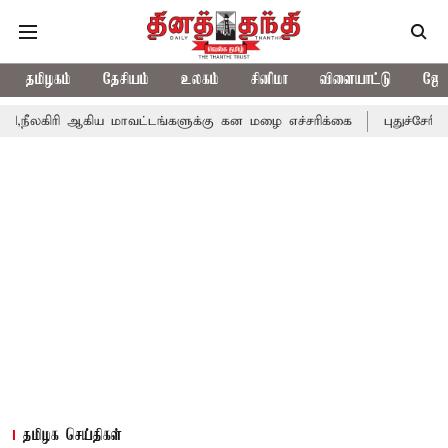
தமிழகம்
தேசியம்
உலகம்
சினிமா
விளையாட்டு
ஜோத
கிய மாவட்டங்களுக்கு கன மழை எச்சரிக்கை
புதுச்சேரி சட்டசபையில
தமிழக செய்திகள்