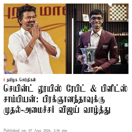
தமிழக செய்திகள்
செயின்ட் லூயிஸ் ரேபிட் & பிளிட்ஸ்
சாம்பியன்: பிரக்ஞானந்தாவுக்கு
முதல்-அமைச்சர் விஜய் வாழ்த்து
Published on
:
07 Aug 2026, 2:36 pm