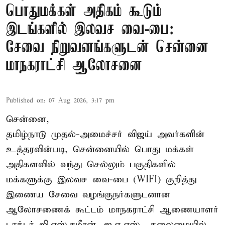
பொதுமக்கள் அதிகம் கூடும்
இடங்களில் இலவச வை-பை:
சேவை நிறுவனங்களுடன் சென்னை
மாநகராட்சி ஆலோசனை
Published on
:
07 Aug 2026, 3:17 pm
சென்னை,
தமிழ்நாடு முதல்-அமைச்சர் விஜய் அவர்களின்
உத்தரவின்படி, சென்னையில் பொது மக்கள்
அதிகளவில் வந்து செல்லும் பகுதிகளில்
மக்களுக்கு இலவச வை-பை (WIFI) குறித்து
இணைய சேவை வழங்குநர்களுடனான
ஆலோசணைக் கூட்டம் மாநகராட்சி ஆணையாளர்
டாக்டர் ஜி.எஸ்.சமீரன், ஐ.ஏ.எஸ்., தலைமையில்